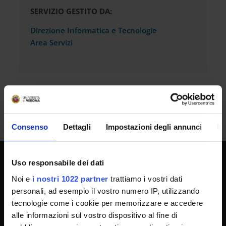
SERVIZIO GESTITO DA:
Direzione Informatica e Tecnologie
Area Servizi
Consenso
Dettagli
Impostazioni degli annunci
In
Uso responsabile dei dati
SPORTELLO ATENEO
Noi e
i nostri 1022 partner
trattiamo i vostri dati
personali, ad esempio il vostro numero IP, utilizzando
tecnologie come i cookie per memorizzare e accedere
Amministrazione trasparente
alle informazioni sul vostro dispositivo al fine di