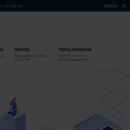
ri di Ateneo
CERCA
ESSE3
WEBMAIL
MY UNIVR
AL
SERVIZI
TERZA MISSIONE
ali,
Navigazione distinta
Aziende, territorio,
per profili
public engagement