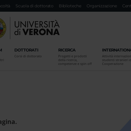
acoltà
Scuola di dottorato
Biblioteche
Organizzazione
Cent
M
DOTTORATI
RICERCA
INTERNATION
Corsi di dottorato
Progetti e prodotti
Attività internazion
tri
della ricerca,
studenti stranieri e
competenze e spin off
Cooperazione
agina.