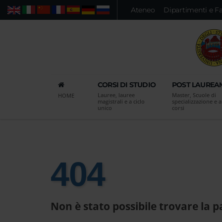
Vai
Ateneo
Dipartimenti e F
Web
Persone
Ricerca avanzata
al
contenuto
principale
della
pagina
Vai
CORSI DI STUDIO
POST LAUREA
al
Lauree, lauree
Master, Scuole di
HOME
menu
magistrali e a ciclo
specializzazione e al
unico
corsi
di
navigazione
principale
Vai
alla
404
pagina
di
ricerca
Non è stato possibile trovare la p
delle
persone