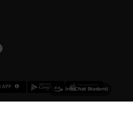
R APP
InfoChat Studenti
Università degli Studi di Verona
Via dell'Artigliere, 8
37129, Verona