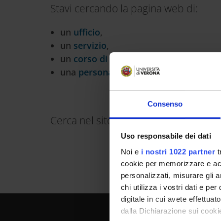
Stavi cercando la pagina web di:
Cerca
nel
un
ufficio
,
sito
web
un
servizio
,
un
corso di studi
,
una
persona
?
Consenso
Cerca nel sito:
Uso responsabile dei dati
Noi e
i nostri 1022 partner
t
cookie per memorizzare e acce
personalizzati, misurare gli an
chi utilizza i vostri dati e pe
digitale in cui avete effettua
dalla Dichiarazione sui cookie