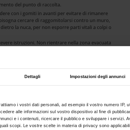
mento del punto di raccolta.
dere con i gomiti in avanti per evitare di rimanere
re bisogna cercare di raggomitolarsi contro un muro,
 dietro la nuca, per non esporre parti vitali a colpi o
icevere istruzioni. Non rientrare nella zona evacuata
ione da parte del coordinatore dell’emergenza.
Dettagli
Impostazioni degli annunci
ormare la portineria/accoglienza.
rattiamo i vostri dati personali, ad esempio il vostro numero IP, 
 procedura, tenendo presente quanto segue: in caso
dere alle informazioni sul vostro dispositivo al fine di pubblica
n scappare ai piani superiori di un edificio;
nunci e i contenuti, ricercare il pubblico e sviluppare i servizi. A
potrebbe covare un incendio e quindi potrebbe esservi
r quali scopi. Le vostre scelte in materia di privacy sono applicabi