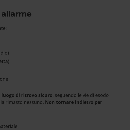
e allarme
nte:
ndio)
etta)
ione
 luogo di ritrovo sicuro
, seguendo le vie di esodo
 sia rimasto nessuno.
Non tornare indietro per
ateriale.