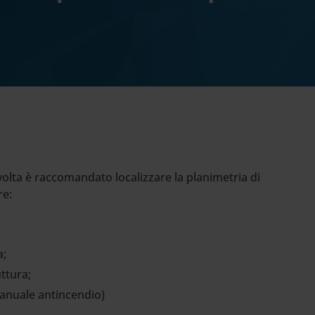
volta è raccomandato localizzare la planimetria di
re:
a;
uttura;
 manuale antincendio)