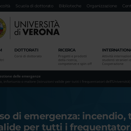
acoltà
Scuola di dottorato
Biblioteche
Organizzazione
Cent
M
DOTTORATI
RICERCA
INTERNATION
Corsi di dottorato
Progetti e prodotti
Attività internazion
tri
della ricerca,
studenti stranieri e
competenze e spin off
Cooperazione
estione delle emergenze
nfortunio o malore (istruzioni valide per tutti i frequentatori dell’Università)
o di emergenza: incendio, t
lide per tutti i frequentator