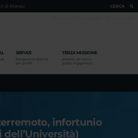
ri di Ateneo
CERCA
ESSE3
WEBMAIL
MY UNIVR
AL
SERVIZI
TERZA MISSIONE
ali,
Navigazione distinta
Aziende, territorio,
per profili
public engagement
erremoto, infortunio
i dell’Università)