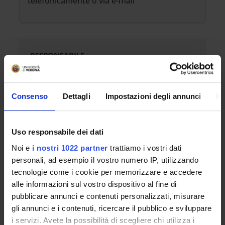
telefonicamente o via e-mail
RESPONSABILE
Massimiliano Lollis
PERSONALE
Consenso
Dettagli
Impostazioni degli annunci
In
Samantha Bonizzi
Cristina Spinella
Uso responsabile dei dati
SERVIZIO GESTITO DA:
Noi e
i nostri 1022 partner
trattiamo i vostri dati
Unità operativa Career Service
personali, ad esempio il vostro numero IP, utilizzando
tecnologie come i cookie per memorizzare e accedere
EMAIL
alle informazioni sul vostro dispositivo al fine di
placement@ateneo.univr.it
pubblicare annunci e contenuti personalizzati, misurare
TELEFONO
gli annunci e i contenuti, ricercare il pubblico e sviluppare
045 8028502, 8022
i servizi. Avete la possibilità di scegliere chi utilizza i