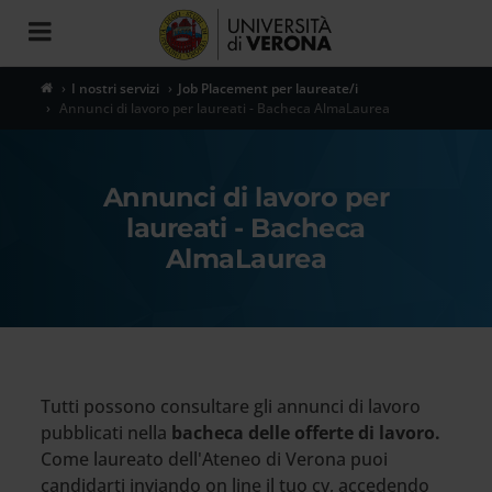
Toggle
navigation
I nostri servizi
Job Placement per laureate/i
Annunci di lavoro per laureati - Bacheca AlmaLaurea
Annunci di lavoro per
laureati - Bacheca
AlmaLaurea
Tutti possono consultare gli annunci di lavoro
pubblicati nella
bacheca delle offerte di lavoro.
Come laureato dell'Ateneo di Verona puoi
candidarti inviando on line il tuo cv, accedendo