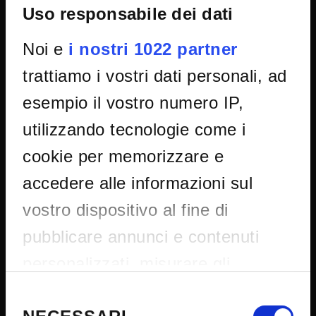
Uso responsabile dei dati
Amministrazione trasparente
Noi e
i nostri 1022 partner
Albo Ufficiale
trattiamo i vostri dati personali, ad
Concorsi
Gare di appalto
esempio il vostro numero IP,
Atti di notifica
utilizzando tecnologie come i
Note legali
cookie per memorizzare e
Privacy
accedere alle informazioni sul
Cookie
vostro dispositivo al fine di
Sponsorizzazioni e donazioni
pubblicare annunci e contenuti
Iniziative e convegni
Il 5x1000 all'Università di Verona
personalizzati, misurare gli
Firma Elettronica Avanzata
annunci e i contenuti, ricercare il
Selezione
SPID
del