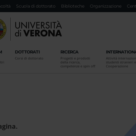
acoltà
Scuola di dottorato
Biblioteche
Organizzazione
Cent
M
DOTTORATI
RICERCA
INTERNATION
Corsi di dottorato
Progetti e prodotti
Attività internazion
tri
della ricerca,
studenti stranieri e
competenze e spin off
Cooperazione
agina.