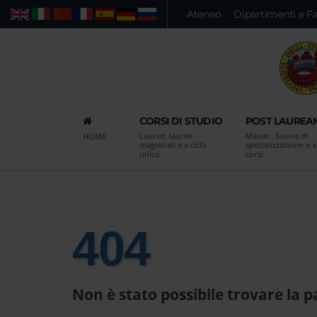
Vai
Ateneo
Dipartimenti e F
Web
Persone
Ricerca avanzata
al
contenuto
principale
della
pagina
Vai
CORSI DI STUDIO
POST LAUREA
al
Lauree, lauree
Master, Scuole di
HOME
menu
magistrali e a ciclo
specializzazione e al
unico
corsi
di
navigazione
principale
Vai
alla
404
pagina
di
ricerca
Non è stato possibile trovare la p
delle
persone