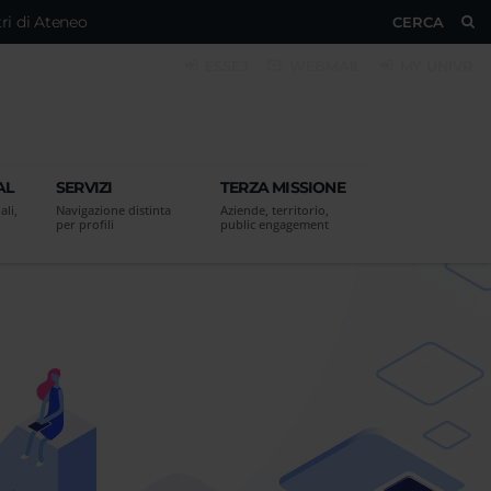
ri di Ateneo
CERCA
ESSE3
WEBMAIL
MY UNIVR
AL
SERVIZI
TERZA MISSIONE
ali,
Navigazione distinta
Aziende, territorio,
per profili
public engagement