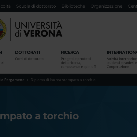
acoltà
Scuola di dottorato
Biblioteche
Organizzazione
Cent
M
DOTTORATI
RICERCA
INTERNATION
Corsi di dottorato
Progetti e prodotti
Attività internazion
tri
della ricerca,
studenti stranieri e
competenze e spin off
Cooperazione
cio Pergamene
Diploma di laurea stampato a torchio
ampato a torchio