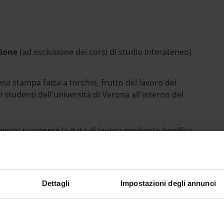
azione
(ad esclusione dei corsi di studio interateneo)
na stampa fatta a torchio, frutto del lavoro dei
i studenti dell'università di Verona all'interno del
giorni successivi la data di laurea mediante bonifico
rtigiana universitaria veronese
) sarà possibile
zione tipografica a mano e stampa a torchio su
stampa digitale su carta).
Dettagli
Impostazioni degli annunci
rchio tipografico Albion, fuso
4, il carattere tipografico Dante, disegnato nel 1957
in onore di Verona, e la carta fabbricata a mano ad