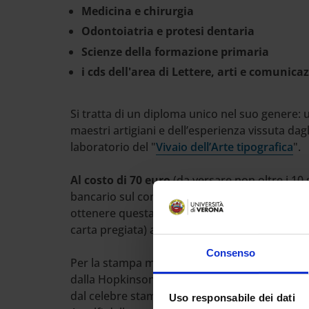
Medicina e chirurgia
Odontoiatria e protesi dentaria
Scienze della formazione primaria
i cds dell'area di Lettere, arti e comunic
Si tratta di un diploma unico nel suo genere: u
maestri artigiani e dell’esperienza vissuta dagl
laboratorio del "
Vivaio dell’Arte tipografica
".
Al costo di 70 euro
(da versare non oltre i 10 
bancario sul conto corrente della
Tipografia a
ottenere questa speciale pergamena (composi
carta pregiata) anziché la versione standard (
Consenso
Per la stampa manuale saranno utilizzati il to
dalla Hopkinson&Cope di Londra intorno al 184
dal celebre stampatore Giovanni Mardersteig 
Uso responsabile dei dati