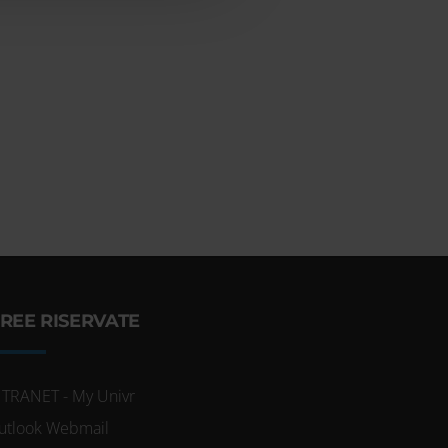
REE RISERVATE
NTRANET - My Univr
utlook Webmail