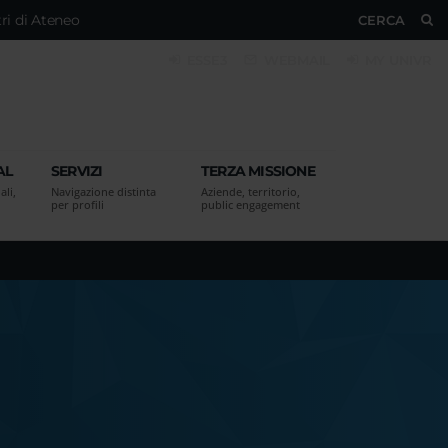
ri di Ateneo
CERCA
ESSE3
WEBMAIL
MY UNIVR
AL
SERVIZI
TERZA MISSIONE
ali,
Navigazione distinta
Aziende, territorio,
per profili
public engagement