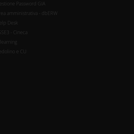
estione Password GIA
rea amministrativa - dbERW
elp Desk
SSE3 - Cineca
-learning
edolino e CU