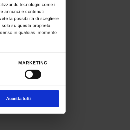
utilizzando tecnologie come i
re annunci e contenuti
vete la possibilità di scegliere
li solo su questa proprietà
consenso in qualsiasi momento
he metro,
MARKETING
cifiche (impronte digitali).
ezione dettagli
. Puoi
l media e per analizzare il
Accetta tutti
ostri partner che si occupano
azioni che hai fornito loro o