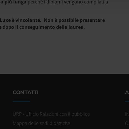
sa più lunga
perché i diplomi vengono compilati a
Luxe è vincolante. Non è possibile presentare
e dopo il conseguimento della laurea.
CONTATTI
A
URP - Ufficio Relazioni con il pubblico
I
Mappa delle sedi didattiche
O