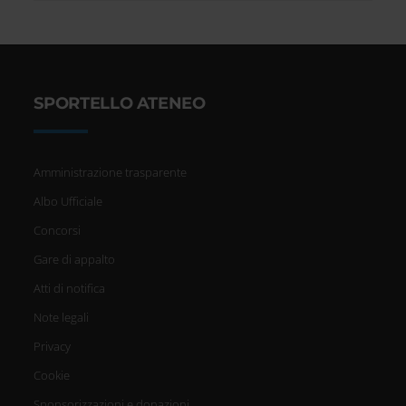
SPORTELLO ATENEO
Amministrazione trasparente
Albo Ufficiale
Concorsi
Gare di appalto
Atti di notifica
Note legali
Privacy
Cookie
Sponsorizzazioni e donazioni