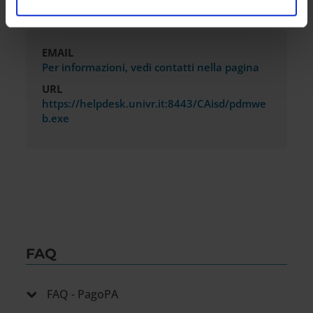
FAQs
12
analizzare il nostro traffico. Condividiamo inoltre
informazioni sul modo in cui utilizzi il nostro sito con i
nostri partner che si occupano di analisi dei dati web,
EMAIL
Per informazioni, vedi contatti nella pagina
pubblicità e social media, i quali potrebbero combinarle
con altre informazioni che hai fornito loro o che hanno
URL
raccolto dal tuo utilizzo dei loro servizi.
https://helpdesk.univr.it:8443/CAisd/pdmwe
b.exe
FAQ
FAQ - PagoPA