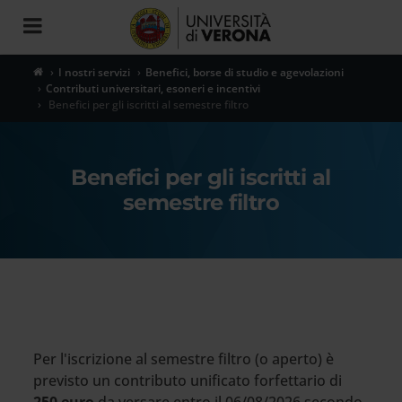
Toggle
navigation
I nostri servizi
Benefici, borse di studio e agevolazioni
Contributi universitari, esoneri e incentivi
Benefici per gli iscritti al semestre filtro
Benefici per gli iscritti al
semestre filtro
Per l'iscrizione al semestre filtro (o aperto) è
previsto un contributo unificato forfettario di