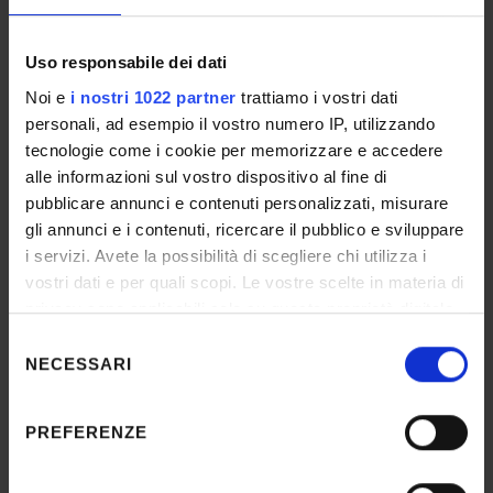
L'obiettivo finale dell'AQ della ricerca è
promuovere una ricerca sempre più qualificata,
Uso responsabile dei dati
monitorata e orientata al miglioramento
Noi e
i nostri 1022 partner
trattiamo i vostri dati
continuo, in coerenza con le strategie di sviluppo
personali, ad esempio il vostro numero IP, utilizzando
dell'Ateneo.
tecnologie come i cookie per memorizzare e accedere
Consulta anche il sito web di Ateneo dedicato
alle informazioni sul vostro dispositivo al fine di
all'A
ssicurazione della Qualità
.
pubblicare annunci e contenuti personalizzati, misurare
gli annunci e i contenuti, ricercare il pubblico e sviluppare
i servizi. Avete la possibilità di scegliere chi utilizza i
Documenti
1
vostri dati e per quali scopi. Le vostre scelte in materia di
privacy sono applicabili solo su questa proprietà digitale
in cui avete effettuato le vostre scelte. È possibile
Selezione
SERVIZIO GESTITO DA:
modificare o revocare il proprio consenso in qualsiasi
NECESSARI
del
momento dalla Dichiarazione sui cookie o facendo clic
Unità operativa Valutazione e Qualità
consenso
sull'icona di attivazione della privacy.
PREFERENZE
Con il tuo consenso, vorremmo anche: