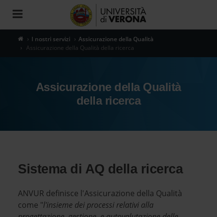
Toggle
navigation
I nostri servizi
Assicurazione della Qualità
Assicurazione della Qualità della ricerca
Assicurazione della Qualità
della ricerca
Sistema di AQ della ricerca
ANVUR definisce l'Assicurazione della Qualità
come "
l'insieme dei processi relativi alla
progettazione, gestione, e autovalutazione delle