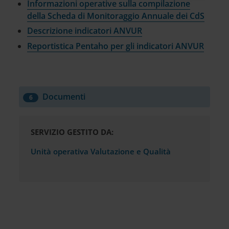
raccolto dal tuo utilizzo dei loro servizi.
Informazioni operative sulla compilazione
della Scheda di Monitoraggio Annuale dei CdS
Descrizione indicatori ANVUR
Reportistica Pentaho per gli indicatori ANVUR
Documenti
6
SERVIZIO GESTITO DA:
Unità operativa Valutazione e Qualità