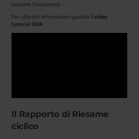
(sezione Documenti).
Per ulteriori informazioni guarda il
video
tutorial SMA
.
Per visualizzare il video è necessario
accettare i cookies di tipo Marketing
Il Rapporto di Riesame
ciclico