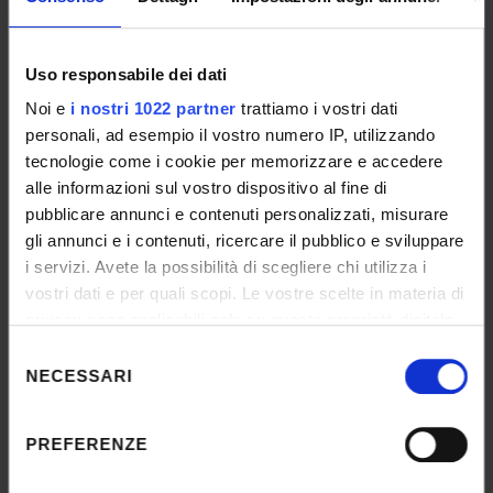
propone soluzioni da realizzare nel ciclo
successivo. In particolare, il documento è
articolato come autovalutazione sulla stato dei
Uso responsabile dei dati
Requisiti di qualità pertinenti e, rispetto alla
Noi e
i nostri 1022 partner
trattiamo i vostri dati
Scheda di Monitoraggio Annuale, ha un
personali, ad esempio il vostro numero IP, utilizzando
formato più flessibile ed è generalmente più
tecnologie come i cookie per memorizzare e accedere
esteso e dettagliato.
alle informazioni sul vostro dispositivo al fine di
pubblicare annunci e contenuti personalizzati, misurare
gli annunci e i contenuti, ricercare il pubblico e sviluppare
i servizi. Avete la possibilità di scegliere chi utilizza i
Scadenze
vostri dati e per quali scopi. Le vostre scelte in materia di
privacy sono applicabili solo su questa proprietà digitale
SMA
in cui avete effettuato le vostre scelte. È possibile
Selezione
modificare o revocare il proprio consenso in qualsiasi
NECESSARI
del
30 novembre 2025 approvazione in Collegio
momento dalla Dichiarazione sui cookie o facendo clic
consenso
Didattico
sull'icona di attivazione della privacy.
PREFERENZE
31 dicembre 2025 caricamento nella SUA-CdS
Con il tuo consenso, vorremmo anche: