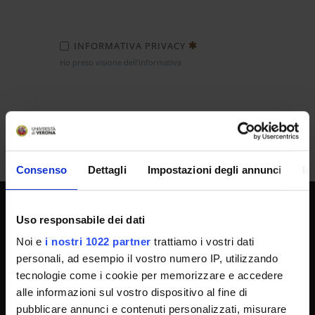
INFORMATIVA PRIVACY
Ho preso visione dell'informativa
Invia
Consenso
Dettagli
Impostazioni degli annunci
In
Uso responsabile dei dati
SPORTELLO ATENEO
Noi e
i nostri 1022 partner
trattiamo i vostri dati
personali, ad esempio il vostro numero IP, utilizzando
tecnologie come i cookie per memorizzare e accedere
Amministrazione trasparente
alle informazioni sul vostro dispositivo al fine di
Albo Ufficiale
pubblicare annunci e contenuti personalizzati, misurare