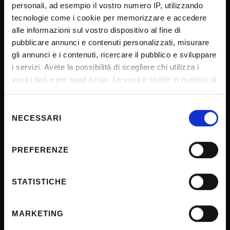
personali, ad esempio il vostro numero IP, utilizzando
tecnologie come i cookie per memorizzare e accedere
SPORTELLO ATENEO
alle informazioni sul vostro dispositivo al fine di
pubblicare annunci e contenuti personalizzati, misurare
gli annunci e i contenuti, ricercare il pubblico e sviluppare
i servizi. Avete la possibilità di scegliere chi utilizza i
Amministrazione trasparente
vostri dati e per quali scopi. Le vostre scelte in materia di
Albo Ufficiale
privacy sono applicabili solo su questa proprietà digitale
Concorsi
in cui avete effettuato le vostre scelte. È possibile
Selezione
modificare o revocare il proprio consenso in qualsiasi
Gare di appalto
NECESSARI
del
momento dalla Dichiarazione sui cookie o facendo clic
consenso
Atti di notifica
sull'icona di attivazione della privacy.
PREFERENZE
Note legali
Con il tuo consenso, vorremmo anche:
Privacy
raccogliere informazioni sulla tua posizione
STATISTICHE
Cookie
geografica, con un'approssimazione di qualche
Sponsorizzazioni e donazioni
metro,
MARKETING
Iniziative e convegni
Identificare il tuo dispositivo, scansionandolo
attivamente alla ricerca di caratteristiche specifiche