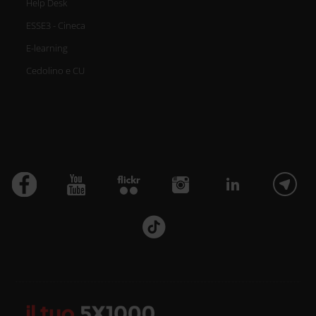
Help Desk
ESSE3 - Cineca
E-learning
Cedolino e CU