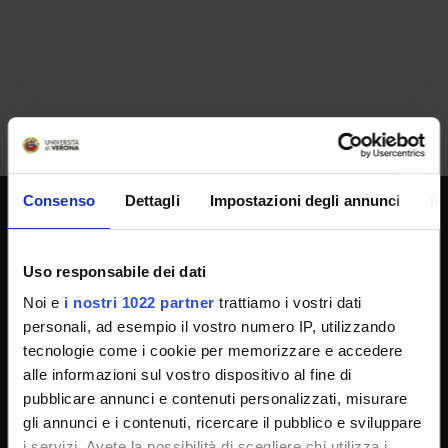
Consenso
Dettagli
Impostazioni degli annunci
In
SPORTELLO ATENEO
Uso responsabile dei dati
Noi e
i nostri 1022 partner
trattiamo i vostri dati
Amministrazione trasparente
personali, ad esempio il vostro numero IP, utilizzando
Albo Ufficiale
tecnologie come i cookie per memorizzare e accedere
alle informazioni sul vostro dispositivo al fine di
Concorsi
pubblicare annunci e contenuti personalizzati, misurare
Gare di appalto
gli annunci e i contenuti, ricercare il pubblico e sviluppare
Atti di notifica
i servizi. Avete la possibilità di scegliere chi utilizza i