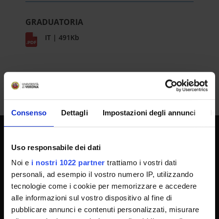
GRADUATORIA
IT | 491Kb
Consenso
Dettagli
Impostazioni degli annunci
In
SPORTELLO ATENEO
Uso responsabile dei dati
Noi e
i nostri 1022 partner
trattiamo i vostri dati
personali, ad esempio il vostro numero IP, utilizzando
Amministrazione trasparente
tecnologie come i cookie per memorizzare e accedere
alle informazioni sul vostro dispositivo al fine di
Albo Ufficiale
pubblicare annunci e contenuti personalizzati, misurare
Concorsi