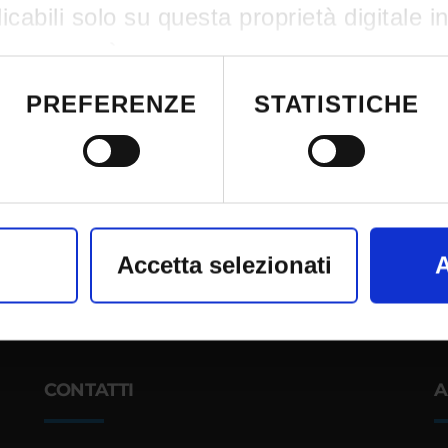
cabili solo su questa proprietà digitale i
re scelte. È possibile modificare o revocar
siasi momento dalla Dichiarazione sui co
PREFERENZE
STATISTICHE
attivazione della privacy.
nso, vorremmo anche:
nformazioni sulla tua posizione geografic
Accetta selezionati
A
azione di qualche metro,
il tuo dispositivo, scansionandolo attivame
iche specifiche (impronte digitali).
CONTATTI
A
e vengono elaborati i tuoi dati personali
sezione dettagli
. Puoi modificare o ritira