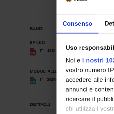
Consenso
Det
BANDI
BANDO
Uso responsabil
IT | 434Kb
Noi e
i nostri 1
vostro numero IP
MODULI ALLEGATI IN WORD
accedere alle info
IT | 2620Kb
annunci e contenu
ricercare il pubbl
DETTAGLI
chi utilizza i vos