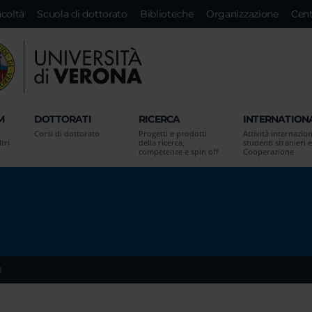
acoltà
Scuola di dottorato
Biblioteche
Organizzazione
Cent
M
DOTTORATI
RICERCA
INTERNATION
Corsi di dottorato
Progetti e prodotti
Attività internazion
tri
della ricerca,
studenti stranieri e
competenze e spin off
Cooperazione
8