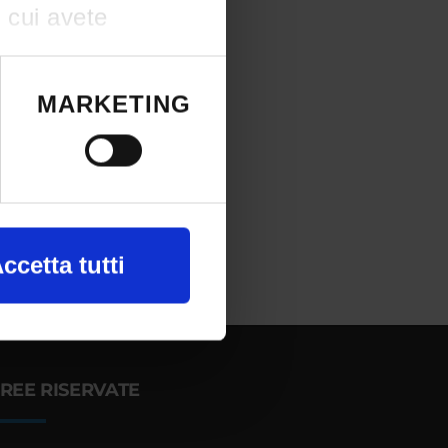
n cui avete
e il proprio
okie o facendo
MARKETING
a, con
ccetta tutti
nte alla ricerca
REE RISERVATE
 e imposta le tue
re il tuo