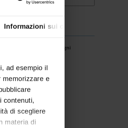
Informazioni sui cookie
SITO/GRADUATORIE
aduatoria affidamento assegni
IT | 243Kb
li, ad esempio il
er memorizzare e
 pubblicare
i contenuti,
ità di scegliere
in materia di