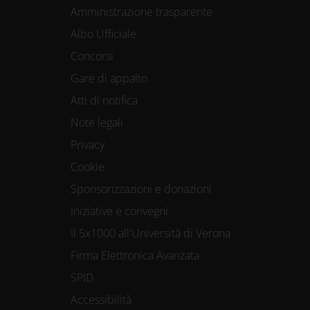
Amministrazione trasparente
consenso in qual
Albo Ufficiale
Concorsi
Utilizziamo i coo
Gare di appalto
Atti di notifica
funzionalità dei s
Note legali
Condividiamo inolt
Privacy
nostri partner che
Cookie
media, i quali po
Sponsorizzazioni e donazioni
loro o che hanno r
Iniziative e convegni
Il 5x1000 all'Università di Verona
Firma Elettronica Avanzata
SPID
Accessibilità