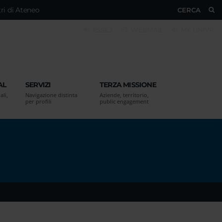
ri di Ateneo
CERCA
ESSE3
WEBMAIL
MY UNIVR
AL
SERVIZI
TERZA MISSIONE
ali,
Navigazione distinta
Aziende, territorio,
per profili
public engagement