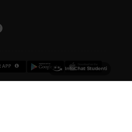
R APP
InfoChat Studenti
Università degli Studi di Verona
Via dell'Artigliere, 8
37129, Verona
rtita IVA 01541040232 | Codice Fiscale 93009870234
PEC
ufficio.protocollo@pec.univr.it