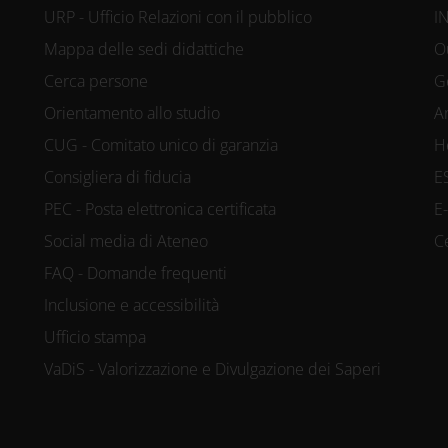
URP - Ufficio Relazioni con il pubblico
I
siasi momento dalla Dichiarazione sui co
Mappa delle sedi didattiche
O
Cerca persone
G
kie per personalizzare contenuti ed annunc
Orientamento allo studio
A
CUG - Comitato unico di garanzia
H
ocial media e per analizzare il nostro traff
Consigliera di fiducia
E
re informazioni sul modo in cui utilizzi il
PEC - Posta elettronica certificata
E
 si occupano di analisi dei dati web, pubb
Social media di Ateneo
C
trebbero combinarle con altre informazioni
FAQ - Domande frequenti
accolto dal tuo utilizzo dei loro servizi.
Inclusione e accessibilità
Ufficio stampa
VaDiS - Valorizzazione e Divulgazione dei Saperi