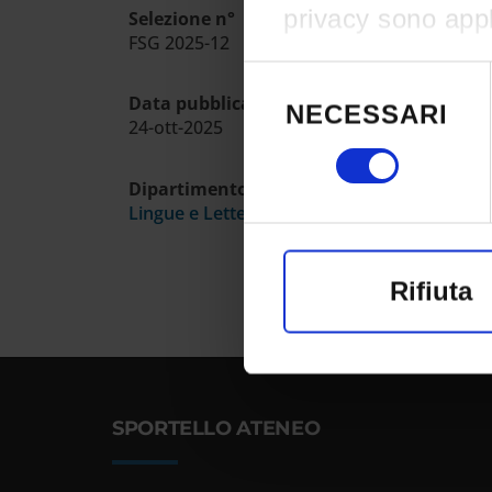
privacy sono appli
Selezione n°
FSG 2025-12
effettuato le vost
Selezione
del
consenso in qual
Data pubblicazione sull'albo ufficiale
NECESSARI
consenso
24-ott-2025
clic sull'icona di 
Dipartimento
Lingue e Letterature Straniere
Con il tuo conse
raccogliere i
Rifiuta
un'approssim
Identificare 
di caratterist
SPORTELLO ATENEO
Approfondisci com
preferenze nella