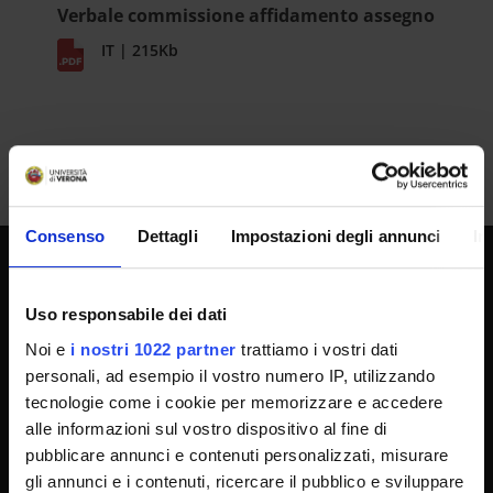
Verbale commissione affidamento assegno
IT | 215Kb
Consenso
Dettagli
Impostazioni degli annunci
In
SPORTELLO ATENEO
Uso responsabile dei dati
Noi e
i nostri 1022 partner
trattiamo i vostri dati
personali, ad esempio il vostro numero IP, utilizzando
Amministrazione trasparente
tecnologie come i cookie per memorizzare e accedere
Albo Ufficiale
alle informazioni sul vostro dispositivo al fine di
Concorsi
pubblicare annunci e contenuti personalizzati, misurare
gli annunci e i contenuti, ricercare il pubblico e sviluppare
Gare di appalto