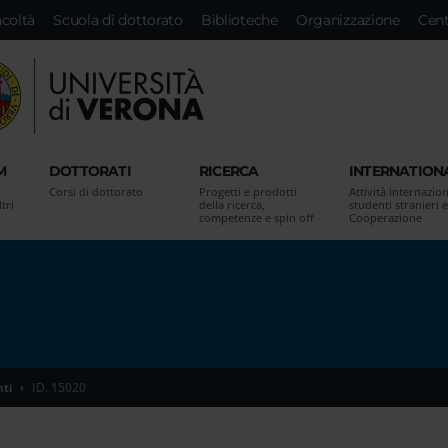
acoltà
Scuola di dottorato
Biblioteche
Organizzazione
Cent
M
DOTTORATI
RICERCA
INTERNATION
Corsi di dottorato
Progetti e prodotti
Attività internazion
tri
della ricerca,
studenti stranieri e
competenze e spin off
Cooperazione
ti
ID. 15020