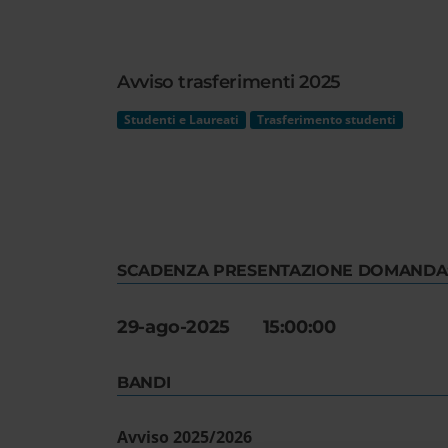
Cerca
nel
sito
Avviso trasferimenti 2025
web
Studenti e Laureati
Trasferimento studenti
SCADENZA PRESENTAZIONE DOMANDA
29-ago-2025 15:00:00
BANDI
Avviso 2025/2026