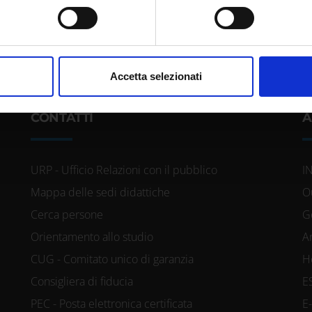
itivo, scansionandolo attivamente alla ricerca di caratteristiche spe
aborati i tuoi dati personali e imposta le tue preferenze nella
s
consenso in qualsiasi momento dalla Dichiarazione sui cookie.
nalizzare contenuti ed annunci, per fornire funzionalità dei socia
Accetta selezionati
inoltre informazioni sul modo in cui utilizzi il nostro sito con i n
icità e social media, i quali potrebbero combinarle con altre inform
CONTATTI
A
lizzo dei loro servizi.
URP - Ufficio Relazioni con il pubblico
I
Mappa delle sedi didattiche
O
Cerca persone
G
Orientamento allo studio
A
CUG - Comitato unico di garanzia
H
Consigliera di fiducia
E
PEC - Posta elettronica certificata
E