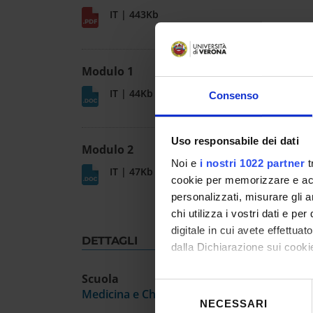
IT | 443Kb
Modulo 1
IT | 44Kb
Consenso
Uso responsabile dei dati
Modulo 2
Noi e
i nostri 1022 partner
t
IT | 47Kb
cookie per memorizzare e acce
personalizzati, misurare gli an
chi utilizza i vostri dati e pe
digitale in cui avete effettua
DETTAGLI
dalla Dichiarazione sui cookie
Scuola
Con il tuo consenso, vorrem
Selezione
Medicina e Chirurgia
raccogliere informazioni
NECESSARI
del