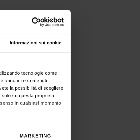
Informazioni sui cookie
utilizzando tecnologie come i
re annunci e contenuti
vete la possibilità di scegliere
li solo su questa proprietà
consenso in qualsiasi momento
he metro,
MARKETING