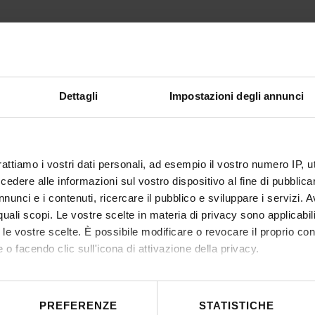
Dettagli
Impostazioni degli annunci
rattiamo i vostri dati personali, ad esempio il vostro numero IP, 
dere alle informazioni sul vostro dispositivo al fine di pubblica
nunci e i contenuti, ricercare il pubblico e sviluppare i servizi. A
r quali scopi. Le vostre scelte in materia di privacy sono applicabi
to le vostre scelte. È possibile modificare o revocare il proprio 
 o facendo clic sull'icona di attivazione della privacy.
mo anche:
 sulla tua posizione geografica, con un'approssimazione di qualc
PREFERENZE
STATISTICHE