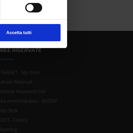
cifiche (impronte digitali).
ezione dettagli
. Puoi
l media e per analizzare il
Accetta tutti
ostri partner che si occupano
azioni che hai fornito loro o
REE RISERVATE
NTRANET - My Univr
utlook Webmail
estione Password GIA
rea amministrativa - dbERW
elp Desk
SSE3 - Cineca
-learning