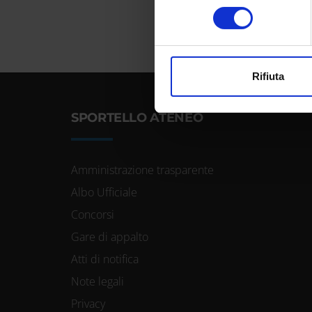
Identificare il tuo dispos
consenso
Approfondisci come vengono el
modificare o ritirare il tuo 
Utilizziamo i cookie per perso
Rifiuta
nostro traffico. Condividiamo 
di analisi dei dati web, pubbl
SPORTELLO ATENEO
che hanno raccolto dal tuo uti
Amministrazione trasparente
Albo Ufficiale
Concorsi
Gare di appalto
Atti di notifica
Note legali
Privacy