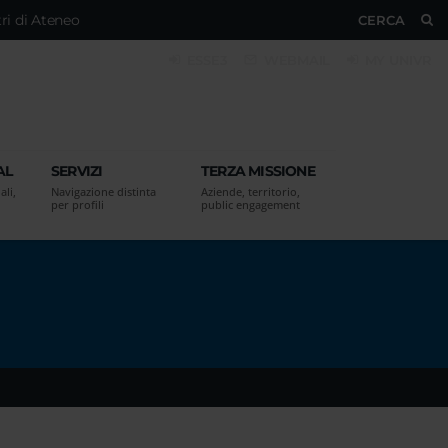
ri di Ateneo
CERCA
ESSE3
WEBMAIL
MY UNIVR
AL
SERVIZI
TERZA MISSIONE
ali,
Navigazione distinta
Aziende, territorio,
per profili
public engagement