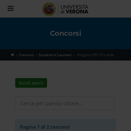
Toggle
navigation
Concorsi
Concorsi
Studenti e Laureati
Progetto PA110 e lode
Bandi aperti
Pagina 1 di 2 concorsi