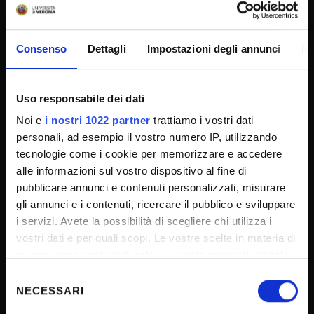
Amministrazione trasparente
Consenso
Dettagli
Impostazioni degli annunci
In
Albo Ufficiale
Concorsi
Uso responsabile dei dati
Gare di appalto
Noi e
i nostri 1022 partner
trattiamo i vostri dati
Atti di notifica
personali, ad esempio il vostro numero IP, utilizzando
Note legali
tecnologie come i cookie per memorizzare e accedere
alle informazioni sul vostro dispositivo al fine di
Privacy
pubblicare annunci e contenuti personalizzati, misurare
Cookie
gli annunci e i contenuti, ricercare il pubblico e sviluppare
Sponsorizzazioni e donazioni
i servizi. Avete la possibilità di scegliere chi utilizza i
vostri dati e per quali scopi. Le vostre scelte in materia di
Iniziative e convegni
privacy sono applicabili solo su questa proprietà digitale
Il 5x1000 all'Università di Verona
in cui avete effettuato le vostre scelte. È possibile
Selezione
Firma Elettronica Avanzata
modificare o revocare il proprio consenso in qualsiasi
NECESSARI
del
momento dalla Dichiarazione sui cookie o facendo clic
SPID
consenso