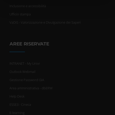
nostri partner che si occupano di analisi dei dati web,
Inclusione e accessibilità
pubblicità e social media, i quali potrebbero combinarle
con altre informazioni che hai fornito loro o che hanno
Ufficio stampa
raccolto dal tuo utilizzo dei loro servizi.
VaDiS - Valorizzazione e Divulgazione dei Saperi
AREE RISERVATE
INTRANET - My Univr
Outlook Webmail
Gestione Password GIA
Area amministrativa - dbERW
Help Desk
ESSE3 - Cineca
E-learning