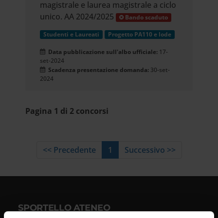
magistrale e laurea magistrale a ciclo
unico. AA 2024/2025
Bando scaduto
Studenti e Laureati
Progetto PA110 e lode
Data pubblicazione sull'albo ufficiale:
17-
set-2024
Scadenza presentazione domanda:
30-set-
2024
Pagina 1 di 2 concorsi
<< Precedente
1
Successivo >>
SPORTELLO ATENEO