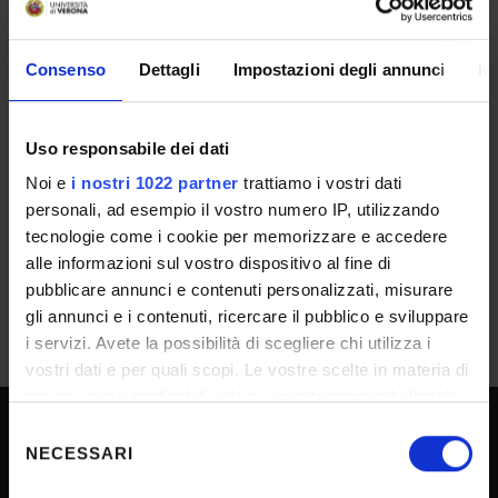
02. Modulo accettazione
Consenso
Dettagli
Impostazioni degli annunci
In
IT | 16Kb
Uso responsabile dei dati
03. Modulo rinuncia
Noi e
i nostri 1022 partner
trattiamo i vostri dati
IT | 16Kb
personali, ad esempio il vostro numero IP, utilizzando
tecnologie come i cookie per memorizzare e accedere
alle informazioni sul vostro dispositivo al fine di
pubblicare annunci e contenuti personalizzati, misurare
gli annunci e i contenuti, ricercare il pubblico e sviluppare
i servizi. Avete la possibilità di scegliere chi utilizza i
vostri dati e per quali scopi. Le vostre scelte in materia di
privacy sono applicabili solo su questa proprietà digitale
in cui avete effettuato le vostre scelte. È possibile
Selezione
modificare o revocare il proprio consenso in qualsiasi
NECESSARI
SPORTELLO ATENEO
del
momento dalla Dichiarazione sui cookie o facendo clic
consenso