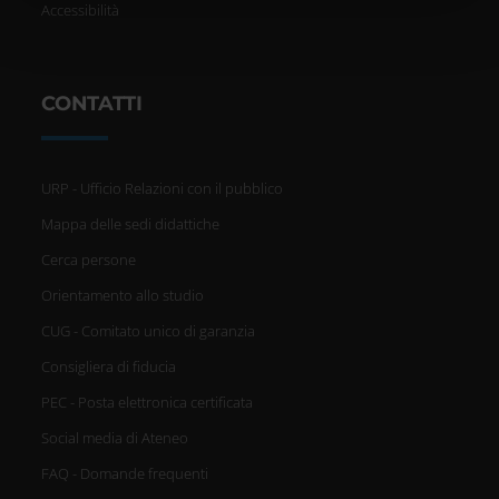
Accessibilità
pubblicità e social media, i quali potrebbero combinarle
con altre informazioni che hai fornito loro o che hanno
raccolto dal tuo utilizzo dei loro servizi.
CONTATTI
URP - Ufficio Relazioni con il pubblico
Mappa delle sedi didattiche
Cerca persone
Orientamento allo studio
CUG - Comitato unico di garanzia
Consigliera di fiducia
PEC - Posta elettronica certificata
Social media di Ateneo
FAQ - Domande frequenti