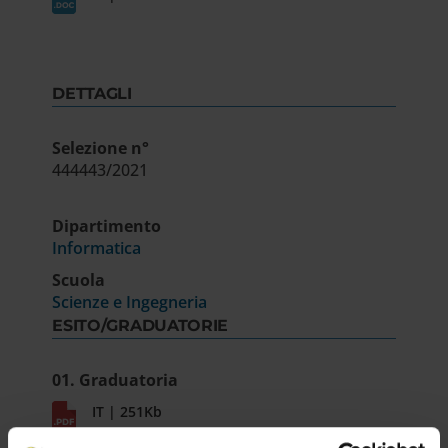
DETTAGLI
Selezione n°
444443/2021
Dipartimento
Informatica
Scuola
Scienze e Ingegneria
ESITO/GRADUATORIE
01. Graduatoria
IT | 251Kb