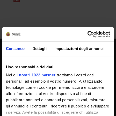
Consenso
Dettagli
Impostazioni degli annunci
In
SPORTELLO ATENEO
Uso responsabile dei dati
Amministrazione trasparente
Noi e
i nostri 1022 partner
trattiamo i vostri dati
personali, ad esempio il vostro numero IP, utilizzando
Albo Ufficiale
tecnologie come i cookie per memorizzare e accedere
Concorsi
alle informazioni sul vostro dispositivo al fine di
Gare di appalto
pubblicare annunci e contenuti personalizzati, misurare
gli annunci e i contenuti, ricercare il pubblico e sviluppare
Atti di notifica
i servizi. Avete la possibilità di scegliere chi utilizza i