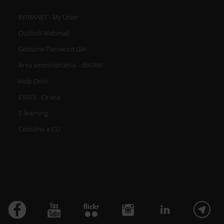
INTRANET - My Univr
Outlook Webmail
Gestione Password GIA
Area amministrativa - dbERW
Help Desk
ESSE3 - Cineca
E-learning
Cedolino e CU