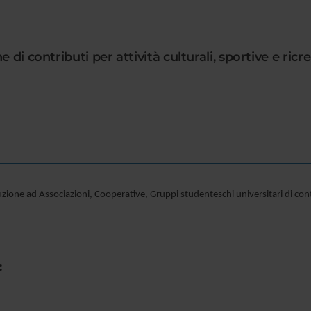
 di contributi per attività culturali, sportive e ricr
ione ad Associazioni, Cooperative, Gruppi studenteschi universitari di contrib
: