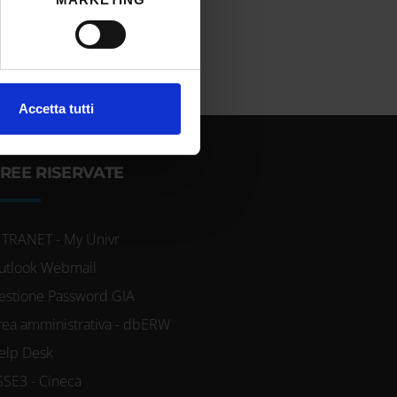
cifiche (impronte digitali).
ezione dettagli
. Puoi
l media e per analizzare il
Accetta tutti
ostri partner che si occupano
azioni che hai fornito loro o
REE RISERVATE
NTRANET - My Univr
utlook Webmail
estione Password GIA
rea amministrativa - dbERW
elp Desk
SSE3 - Cineca