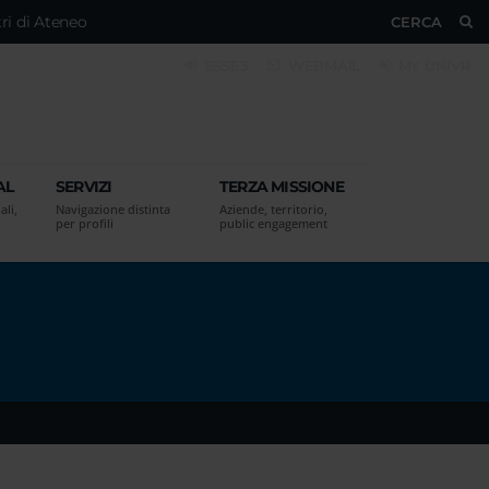
ri di Ateneo
CERCA
ESSE3
WEBMAIL
MY UNIVR
AL
SERVIZI
TERZA MISSIONE
ali,
Navigazione distinta
Aziende, territorio,
per profili
public engagement