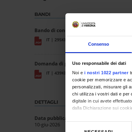
BANDI
Bando di concorso
IT | 295Kb
Consenso
Domanda di partecipazione
Uso responsabile dei dati
IT | 439Kb
Noi e
i nostri 1022 partner
t
cookie per memorizzare e acce
personalizzati, misurare gli an
chi utilizza i vostri dati e pe
digitale in cui avete effettua
DETTAGLI
dalla Dichiarazione sui cookie
Data pubblicazione sull'albo ufficiale
Con il tuo consenso, vorrem
10-giu-2026
Selezione
raccogliere informazioni
NECESSARI
del