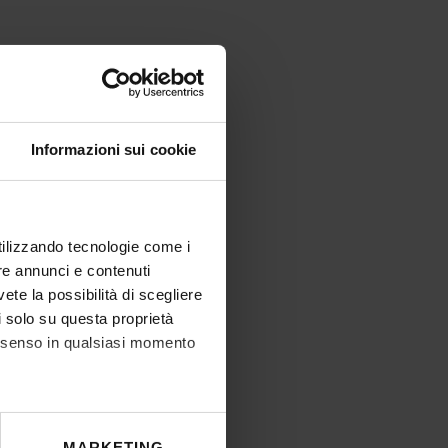
Informazioni sui cookie
utilizzando tecnologie come i
re annunci e contenuti
vete la possibilità di scegliere
li solo su questa proprietà
consenso in qualsiasi momento
he metro,
MARKETING