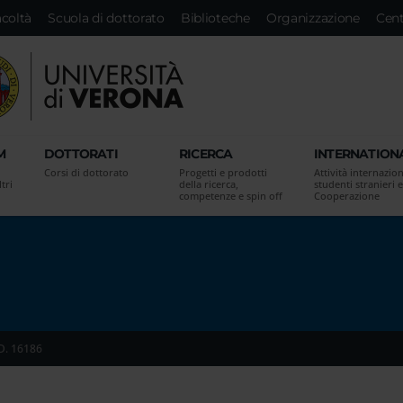
acoltà
Scuola di dottorato
Biblioteche
Organizzazione
Cent
M
DOTTORATI
RICERCA
INTERNATION
Corsi di dottorato
Progetti e prodotti
Attività internazion
tri
della ricerca,
studenti stranieri e
competenze e spin off
Cooperazione
D. 16186