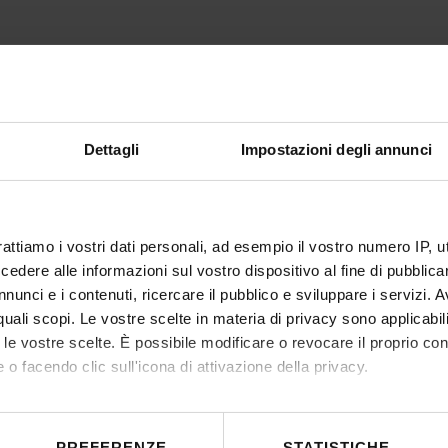
Dettagli
Impostazioni degli annunci
rattiamo i vostri dati personali, ad esempio il vostro numero IP, 
dere alle informazioni sul vostro dispositivo al fine di pubblica
nunci e i contenuti, ricercare il pubblico e sviluppare i servizi. A
r quali scopi. Le vostre scelte in materia di privacy sono applicabi
to le vostre scelte. È possibile modificare o revocare il proprio 
 o facendo clic sull'icona di attivazione della privacy.
mo anche:
 sulla tua posizione geografica, con un'approssimazione di qualc
PREFERENZE
STATISTICHE