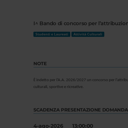
Cerca
nel
sito
I^ Bando di concorso per l’attribuzione
web
Studenti e Laureati
Attività Culturali
NOTE
È indetto per l’A.A. 2026/2027 un concorso per l’attribuz
culturali, sportive e ricreative.
SCADENZA PRESENTAZIONE DOMANDA
4-ago-2026 13:00:00