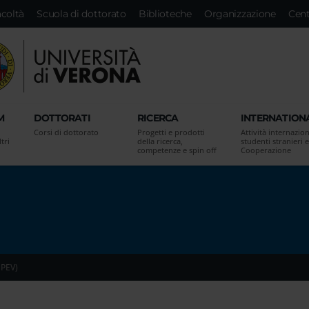
acoltà
Scuola di dottorato
Biblioteche
Organizzazione
Cent
M
DOTTORATI
RICERCA
INTERNATION
Corsi di dottorato
Progetti e prodotti
Attività internazion
tri
della ricerca,
studenti stranieri e
competenze e spin off
Cooperazione
 PEV)