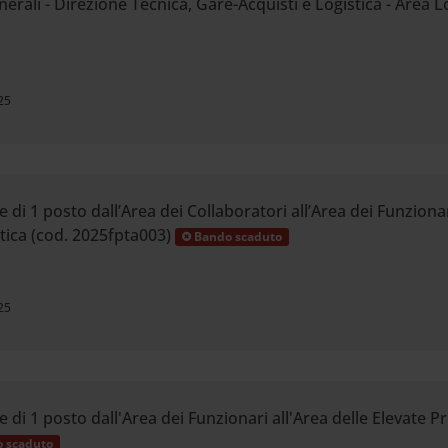
erali - Direzione Tecnica, Gare-Acquisti e Logistica - Area Log
25
di 1 posto dall’Area dei Collaboratori all’Area dei Funzionar
tica (cod. 2025fpta003)
Bando scaduto
25
di 1 posto dall'Area dei Funzionari all'Area delle Elevate Pro
 scaduto