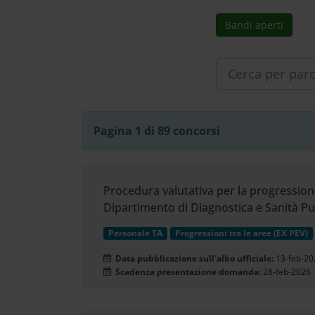
Cerca
Bandi aperti
nel
sito
web
Pagina 1 di 89 concorsi
Procedura valutativa per la progressione 
Dipartimento di Diagnostica e Sanità Pu
Personale TA
Progressioni tra le aree (EX PEV)
Data pubblicazione sull'albo ufficiale:
13-feb-20
Scadenza presentazione domanda:
28-feb-2026