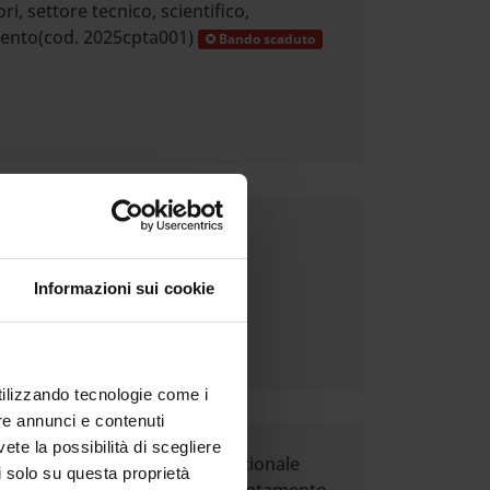
i, settore tecnico, scientifico,
mento(cod. 2025cpta001)
Bando scaduto
 Professionalità, settore
Bando scaduto
Informazioni sui cookie
utilizzando tecnologie come i
re annunci e contenuti
vete la possibilità di scegliere
ri, settore amministrativo-gestionale
li solo su questa proprietà