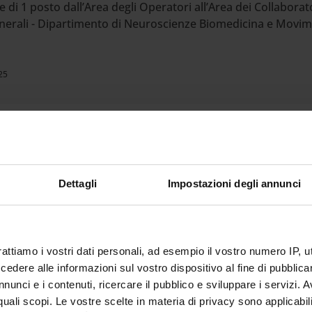
di 1 posto dall’Area degli Operatori all’Area dei Collaborator
generali - Dipartimento di Neuroscienze Biomedicina e Movi
25
e di 1 posto dall’Area dei Funzionari all’Area delle Elevate
one Tecnica, Gare-Acquisti e Logistica (cod. 2025eppta002)
Dettagli
Impostazioni degli annunci
25
rattiamo i vostri dati personali, ad esempio il vostro numero IP, 
dere alle informazioni sul vostro dispositivo al fine di pubblica
nunci e i contenuti, ricercare il pubblico e sviluppare i servizi. A
 di 1 posto dall’Area dei Collaboratori all’Area dei Funziona
r quali scopi. Le vostre scelte in materia di privacy sono applicabi