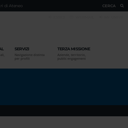
ri di Ateneo
CERCA
ESSE3
WEBMAIL
MY UNIVR
AL
SERVIZI
TERZA MISSIONE
ali,
Navigazione distinta
Aziende, territorio,
per profili
public engagement