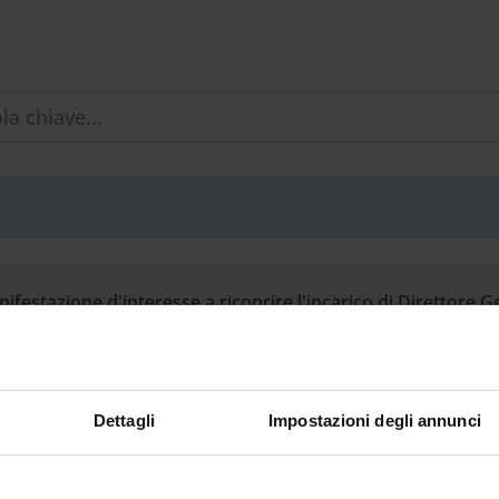
ifestazione d'interesse a ricoprire l'incarico di Direttore G
9
Dettagli
Impostazioni degli annunci