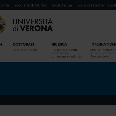
acoltà
Scuola di dottorato
Biblioteche
Organizzazione
Cent
M
DOTTORATI
RICERCA
INTERNATION
Corsi di dottorato
Progetti e prodotti
Attività internazion
tri
della ricerca,
studenti stranieri e
competenze e spin off
Cooperazione