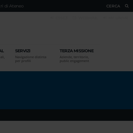
ri di Ateneo
CERCA
ESSE3
WEBMAIL
MY UNIVR
AL
SERVIZI
TERZA MISSIONE
ali,
Navigazione distinta
Aziende, territorio,
per profili
public engagement