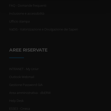
un'approssimazione di
FAQ - Domande frequenti
qualche metro,
Inclusione e accessibilità
Identificare il tuo dispositivo,
Ufficio stampa
scansionandolo attivamente
VaDiS - Valorizzazione e Divulgazione dei Saperi
alla ricerca di caratteristiche
specifiche (impronte digitali).
AREE RISERVATE
Approfondisci come vengono
elaborati i tuoi dati personali e
INTRANET - My Univr
imposta le tue preferenze nella
Outlook Webmail
Gestione Password GIA
sezione dettagli
. Puoi modificare
Area amministrativa - dbERW
o ritirare il tuo consenso in
Help Desk
qualsiasi momento dalla
ESSE3 - Cineca