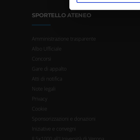
di analisi dei dati web, pubbl
SPORTELLO ATENEO
che hanno raccolto dal tuo uti
Amministrazione trasparente
Albo Ufficiale
Concorsi
Gare di appalto
Atti di notifica
Note legali
Privacy
Cookie
Sponsorizzazioni e donazioni
Iniziative e convegni
Il 5x1000 all'Università di Verona