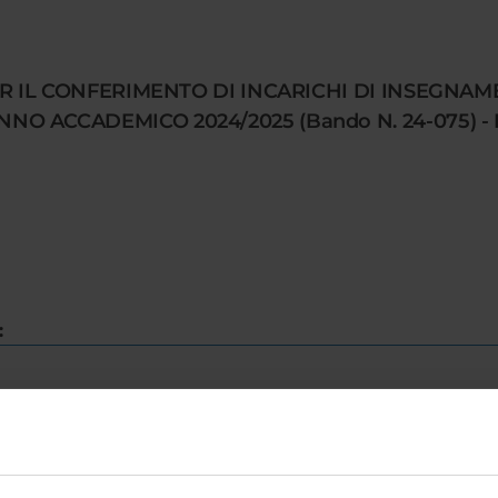
R IL CONFERIMENTO DI INCARICHI DI INSEGNAM
CCADEMICO 2024/2025 (Bando N. 24-075) - Prot
:
INFORMAZIONI/AVVISI