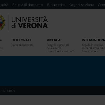
acoltà
Scuola di dottorato
Biblioteche
Organizzazione
Cent
M
DOTTORATI
RICERCA
INTERNATION
Corsi di dottorato
Progetti e prodotti
Attività internazion
tri
della ricerca,
studenti stranieri e
competenze e spin off
Cooperazione
ID. 14095