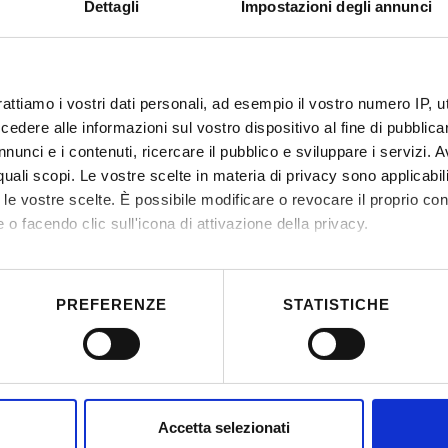
Dettagli
Impostazioni degli annunci
A3
IT | 281Kb
rattiamo i vostri dati personali, ad esempio il vostro numero IP, 
A1
dere alle informazioni sul vostro dispositivo al fine di pubblica
nunci e i contenuti, ricercare il pubblico e sviluppare i servizi. A
IT | 165Kb
r quali scopi. Le vostre scelte in materia di privacy sono applicabi
to le vostre scelte. È possibile modificare o revocare il proprio 
 o facendo clic sull'icona di attivazione della privacy.
A2
mo anche:
IT | 88Kb
 sulla tua posizione geografica, con un'approssimazione di qualc
PREFERENZE
STATISTICHE
itivo, scansionandolo attivamente alla ricerca di caratteristiche spe
aborati i tuoi dati personali e imposta le tue preferenze nella
s
consenso in qualsiasi momento dalla Dichiarazione sui cookie.
nalizzare contenuti ed annunci, per fornire funzionalità dei socia
Accetta selezionati
inoltre informazioni sul modo in cui utilizzi il nostro sito con i n