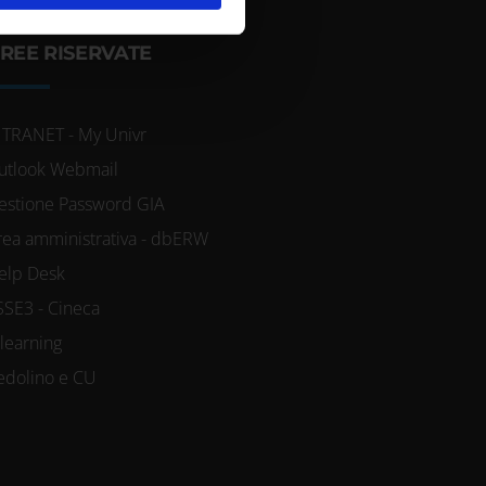
azioni che hai fornito loro o
REE RISERVATE
NTRANET - My Univr
utlook Webmail
estione Password GIA
rea amministrativa - dbERW
elp Desk
SSE3 - Cineca
-learning
edolino e CU