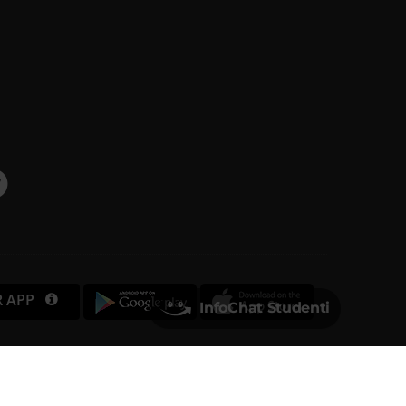
R APP
InfoChat Studenti
Università degli Studi di Verona