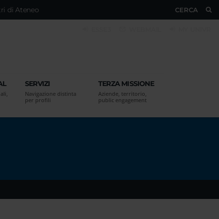
ri di Ateneo
CERCA
ESSE3
WEBMAIL
MY UNIVR
AL
SERVIZI
TERZA MISSIONE
ali,
Navigazione distinta
Aziende, territorio,
per profili
public engagement