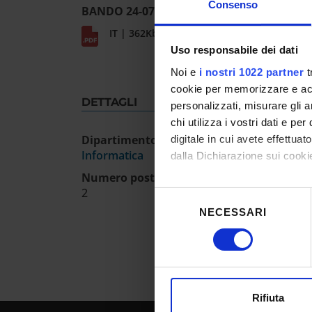
Consenso
BANDO 24-075
IT | 362Kb
Uso responsabile dei dati
Noi e
i nostri 1022 partner
t
cookie per memorizzare e acce
DETTAGLI
personalizzati, misurare gli an
chi utilizza i vostri dati e pe
Dipartimento
digitale in cui avete effettua
Informatica
dalla Dichiarazione sui cookie
Numero posti
Con il tuo consenso, vorrem
2
Selezione
raccogliere informazioni
NECESSARI
del
Identificare il tuo dispos
consenso
Approfondisci come vengono el
modificare o ritirare il tuo 
Utilizziamo i cookie per perso
Rifiuta
nostro traffico. Condividiamo 