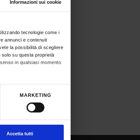
Informazioni sui cookie
utilizzando tecnologie come i
re annunci e contenuti
vete la possibilità di scegliere
li solo su questa proprietà
consenso in qualsiasi momento
he metro,
MARKETING
cifiche (impronte digitali).
ezione dettagli
. Puoi
l media e per analizzare il
Accetta tutti
ostri partner che si occupano