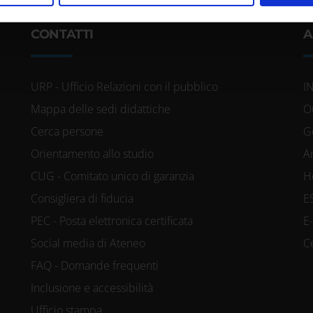
icità e social media, i quali potrebbero combinarle con altre inform
CONTATTI
A
lizzo dei loro servizi.
URP - Ufficio Relazioni con il pubblico
I
Mappa delle sedi didattiche
O
Cerca persone
G
Orientamento allo studio
A
CUG - Comitato unico di garanzia
H
Consigliera di fiducia
E
PEC - Posta elettronica certificata
E
Social media di Ateneo
C
FAQ - Domande frequenti
Inclusione e accessibilità
Ufficio stampa