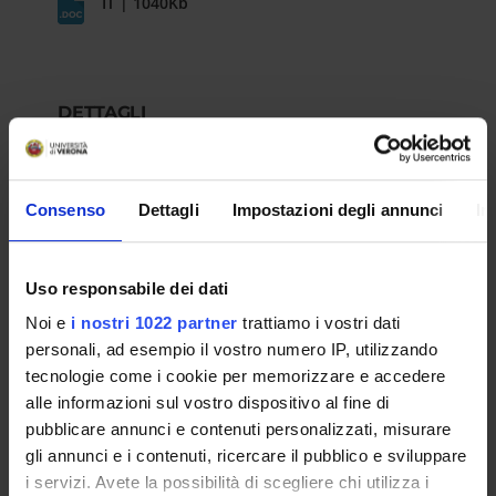
IT | 1040Kb
DETTAGLI
Selezione n°
11635/2024
Consenso
Dettagli
Impostazioni degli annunci
In
Data pubblicazione sull'albo ufficiale
18-ott-2024
Uso responsabile dei dati
Noi e
i nostri 1022 partner
trattiamo i vostri dati
Dipartimento
personali, ad esempio il vostro numero IP, utilizzando
Informatica
tecnologie come i cookie per memorizzare e accedere
ESITO/GRADUATORIE
alle informazioni sul vostro dispositivo al fine di
pubblicare annunci e contenuti personalizzati, misurare
Approvazione atti e graduatoria
gli annunci e i contenuti, ricercare il pubblico e sviluppare
i servizi. Avete la possibilità di scegliere chi utilizza i
IT | 258Kb