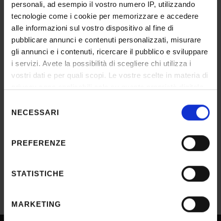
IT | 279Kb
personali, ad esempio il vostro numero IP, utilizzando
tecnologie come i cookie per memorizzare e accedere
alle informazioni sul vostro dispositivo al fine di
pubblicare annunci e contenuti personalizzati, misurare
Affidamento incarichi e approvazione
gli annunci e i contenuti, ricercare il pubblico e sviluppare
contratti
i servizi. Avete la possibilità di scegliere chi utilizza i
IT | 242Kb
vostri dati e per quali scopi. Le vostre scelte in materia di
privacy sono applicabili solo su questa proprietà digitale
in cui avete effettuato le vostre scelte. È possibile
Selezione
2° decreto di affidamento incarichi e
modificare o revocare il proprio consenso in qualsiasi
NECESSARI
del
approvazione contratti
momento dalla Dichiarazione sui cookie o facendo clic
consenso
sull'icona di attivazione della privacy.
IT | 226Kb
PREFERENZE
Con il tuo consenso, vorremmo anche:
raccogliere informazioni sulla tua posizione
STATISTICHE
geografica, con un'approssimazione di qualche
metro,
MARKETING
Identificare il tuo dispositivo, scansionandolo
attivamente alla ricerca di caratteristiche specifiche