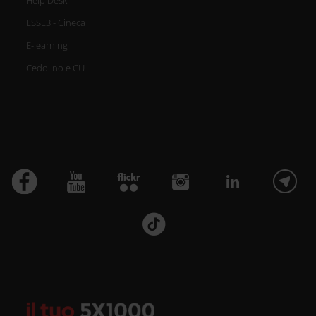
Help Desk
ESSE3 - Cineca
E-learning
Cedolino e CU