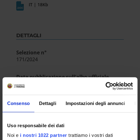
IT | 18Kb
DETTAGLI
Selezione n°
171/2024
Data pubblicazione sull'albo ufficiale
22-gen-2024
Dipartimento
Consenso
Dettagli
Impostazioni degli annunci
In
Informatica
ESITO/GRADUATORIE
Uso responsabile dei dati
Approvazione atti e graduatoria
Noi e
i nostri 1022 partner
trattiamo i vostri dati