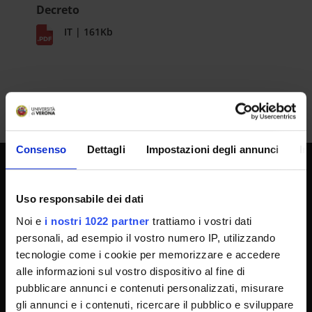
Decreto
IT | 161Kb
Consenso
Dettagli
Impostazioni degli annunci
In
SPORTELLO ATENEO
Uso responsabile dei dati
Noi e
i nostri 1022 partner
trattiamo i vostri dati
personali, ad esempio il vostro numero IP, utilizzando
Amministrazione trasparente
tecnologie come i cookie per memorizzare e accedere
Albo Ufficiale
alle informazioni sul vostro dispositivo al fine di
Concorsi
pubblicare annunci e contenuti personalizzati, misurare
gli annunci e i contenuti, ricercare il pubblico e sviluppare
Gare di appalto