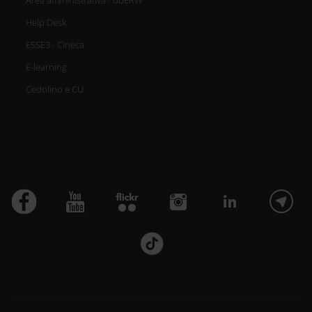
Area amministrativa - dbERW
Help Desk
ESSE3 - Cineca
E-learning
Cedolino e CU