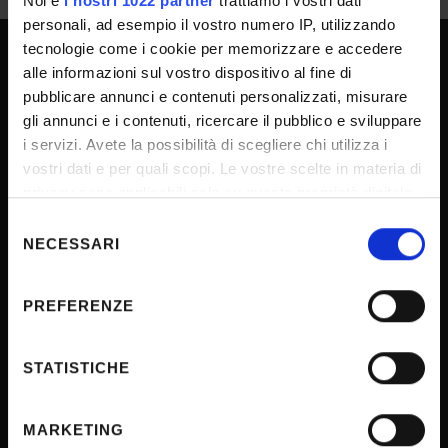
Noi e
i nostri 1022 partner
trattiamo i vostri dati
personali, ad esempio il vostro numero IP, utilizzando
tecnologie come i cookie per memorizzare e accedere
alle informazioni sul vostro dispositivo al fine di
SPORTELLO ATENEO
pubblicare annunci e contenuti personalizzati, misurare
gli annunci e i contenuti, ricercare il pubblico e sviluppare
i servizi. Avete la possibilità di scegliere chi utilizza i
Amministrazione trasparente
vostri dati e per quali scopi. Le vostre scelte in materia di
Albo Ufficiale
privacy sono applicabili solo su questa proprietà digitale
in cui avete effettuato le vostre scelte. È possibile
Selezione
Concorsi
modificare o revocare il proprio consenso in qualsiasi
NECESSARI
del
Gare di appalto
momento dalla Dichiarazione sui cookie o facendo clic
consenso
Atti di notifica
sull'icona di attivazione della privacy.
PREFERENZE
Note legali
Con il tuo consenso, vorremmo anche:
Privacy
raccogliere informazioni sulla tua posizione
STATISTICHE
Cookie
geografica, con un'approssimazione di qualche
metro,
Sponsorizzazioni e donazioni
MARKETING
Identificare il tuo dispositivo, scansionandolo