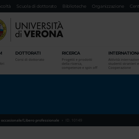
acoltà
Scuola di dottorato
Biblioteche
Organizzazione
Cent
M
DOTTORATI
RICERCA
INTERNATION
Corsi di dottorato
Progetti e prodotti
Attività internazion
tri
della ricerca,
studenti stranieri e
competenze e spin off
Cooperazione
 occasionale/Libero professionale
ID. 10149