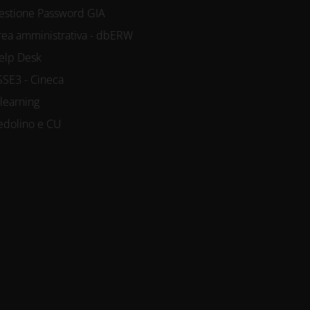
estione Password GIA
rea amministrativa - dbERW
elp Desk
SSE3 - Cineca
-learning
edolino e CU