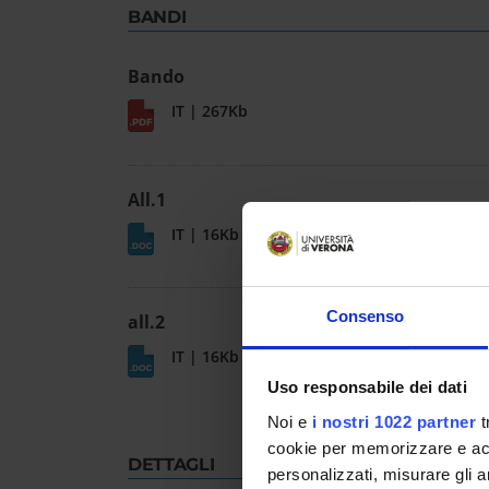
BANDI
Bando
IT | 267Kb
All.1
IT | 16Kb
Consenso
all.2
IT | 16Kb
Uso responsabile dei dati
Noi e
i nostri 1022 partner
t
cookie per memorizzare e acce
DETTAGLI
personalizzati, misurare gli an