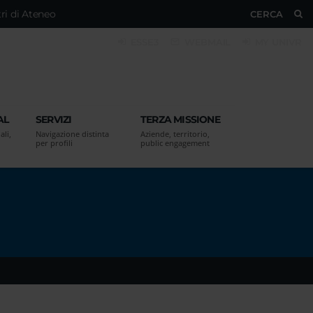
ri di Ateneo
CERCA
ESSE3
WEBMAIL
MY UNIVR
AL
SERVIZI
TERZA MISSIONE
ali,
Navigazione distinta
Aziende, territorio,
per profili
public engagement