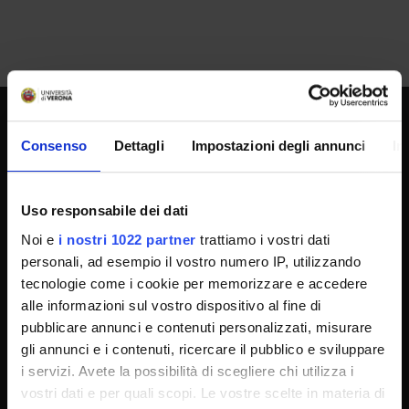
SPORTELLO ATENEO
Consenso
Dettagli
Impostazioni degli annunci
In
Uso responsabile dei dati
Amministrazione trasparente
Noi e
i nostri 1022 partner
trattiamo i vostri dati
Albo Ufficiale
personali, ad esempio il vostro numero IP, utilizzando
Concorsi
tecnologie come i cookie per memorizzare e accedere
Gare di appalto
alle informazioni sul vostro dispositivo al fine di
pubblicare annunci e contenuti personalizzati, misurare
Atti di notifica
gli annunci e i contenuti, ricercare il pubblico e sviluppare
Note legali
i servizi. Avete la possibilità di scegliere chi utilizza i
Privacy
vostri dati e per quali scopi. Le vostre scelte in materia di