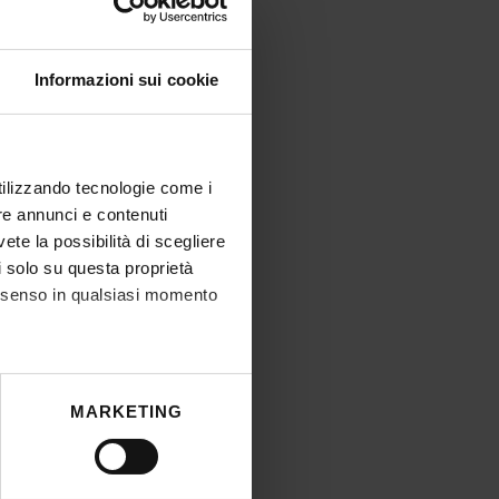
Informazioni sui cookie
utilizzando tecnologie come i
re annunci e contenuti
vete la possibilità di scegliere
li solo su questa proprietà
consenso in qualsiasi momento
he metro,
MARKETING
cifiche (impronte digitali).
ezione dettagli
. Puoi