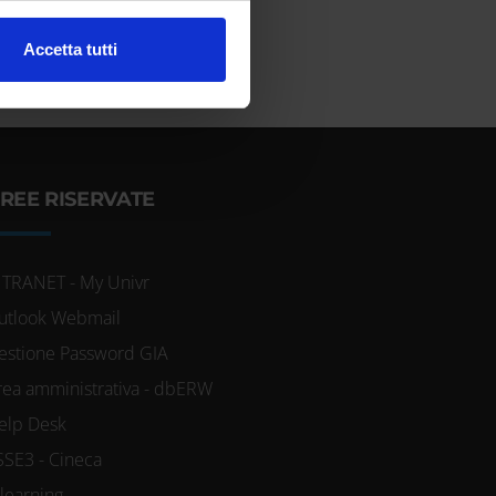
l media e per analizzare il
Accetta tutti
ostri partner che si occupano
azioni che hai fornito loro o
REE RISERVATE
NTRANET - My Univr
utlook Webmail
estione Password GIA
rea amministrativa - dbERW
elp Desk
SSE3 - Cineca
-learning