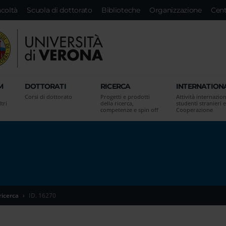
acoltà
Scuola di dottorato
Biblioteche
Organizzazione
Cent
M
DOTTORATI
RICERCA
INTERNATION
Corsi di dottorato
Progetti e prodotti
Attività internazion
tri
della ricerca,
studenti stranieri e
competenze e spin off
Cooperazione
 ricerca
ID. 16270