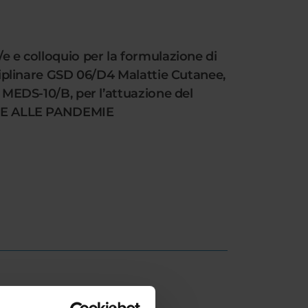
/e e colloquio per la formulazione di
sciplinare GSD 06/D4 Malattie Cutanee,
D MEDS-10/B, per l’attuazione del
NE ALLE PANDEMIE