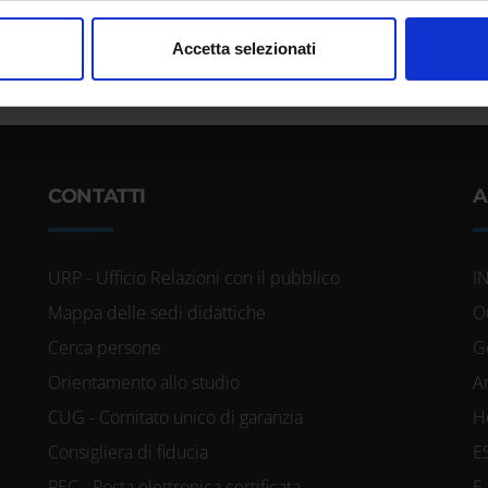
nalizzare contenuti ed annunci, per fornire funzionalità dei socia
Accetta selezionati
inoltre informazioni sul modo in cui utilizzi il nostro sito con i n
icità e social media, i quali potrebbero combinarle con altre inform
lizzo dei loro servizi.
CONTATTI
A
URP - Ufficio Relazioni con il pubblico
I
Mappa delle sedi didattiche
O
Cerca persone
G
Orientamento allo studio
A
CUG - Comitato unico di garanzia
H
Consigliera di fiducia
E
PEC - Posta elettronica certificata
E