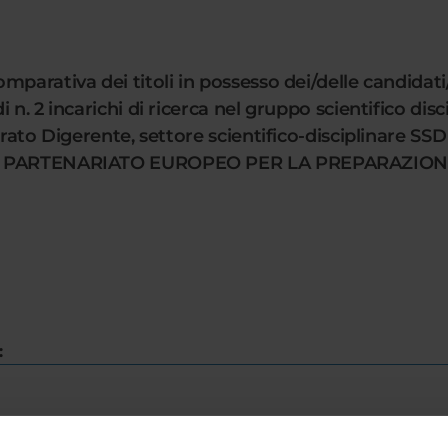
parativa dei titoli in possesso dei/delle candidati
 n. 2 incarichi di ricerca nel gruppo scientifico di
arato Digerente, settore scientifico-disciplinare SS
NOW: PARTENARIATO EUROPEO PER LA PREPARAZIO
: