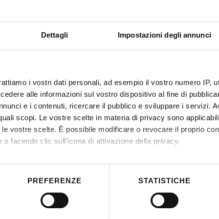
Dettagli
Impostazioni degli annunci
rattiamo i vostri dati personali, ad esempio il vostro numero IP, 
dere alle informazioni sul vostro dispositivo al fine di pubblica
nunci e i contenuti, ricercare il pubblico e sviluppare i servizi. A
r quali scopi. Le vostre scelte in materia di privacy sono applicabi
to le vostre scelte. È possibile modificare o revocare il proprio 
 o facendo clic sull'icona di attivazione della privacy.
mo anche:
 sulla tua posizione geografica, con un'approssimazione di qualc
PREFERENZE
STATISTICHE
itivo, scansionandolo attivamente alla ricerca di caratteristiche spe
aborati i tuoi dati personali e imposta le tue preferenze nella
s
consenso in qualsiasi momento dalla Dichiarazione sui cookie.