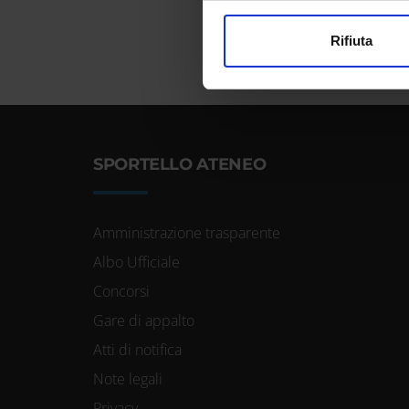
Utilizziamo i cookie per perso
Rifiuta
nostro traffico. Condividiamo 
di analisi dei dati web, pubbl
che hanno raccolto dal tuo uti
SPORTELLO ATENEO
Amministrazione trasparente
Albo Ufficiale
Concorsi
Gare di appalto
Atti di notifica
Note legali
Privacy