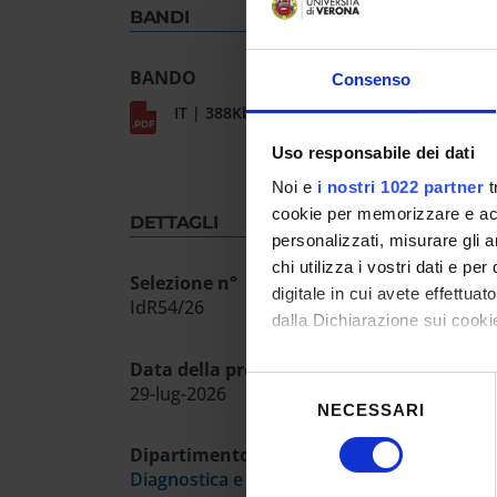
BANDI
BANDO
Consenso
IT | 388Kb
Uso responsabile dei dati
Noi e
i nostri 1022 partner
t
cookie per memorizzare e acce
DETTAGLI
personalizzati, misurare gli an
chi utilizza i vostri dati e pe
Selezione n°
digitale in cui avete effettua
IdR54/26
dalla Dichiarazione sui cookie
Data della prova ammissione
Con il tuo consenso, vorrem
Selezione
29-lug-2026
raccogliere informazioni
NECESSARI
del
Identificare il tuo dispos
consenso
Dipartimento
Approfondisci come vengono el
Diagnostica e Sanità Pubblica
modificare o ritirare il tuo 