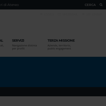
ri di Ateneo
CERCA
ESSE3
WEBMAIL
MY UNIVR
AL
SERVIZI
TERZA MISSIONE
ali,
Navigazione distinta
Aziende, territorio,
per profili
public engagement