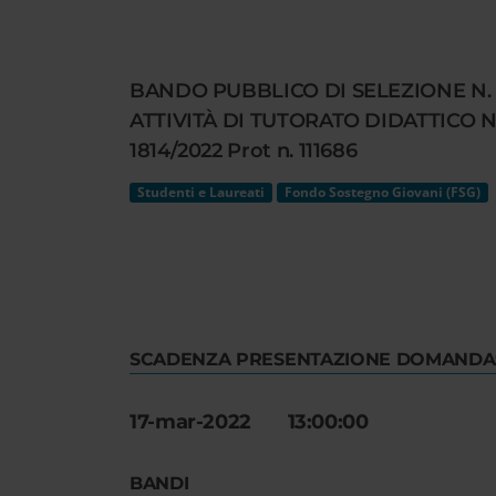
Cerca
nel
sito
BANDO PUBBLICO DI SELEZIONE N. 
web
ATTIVITÀ DI TUTORATO DIDATTICO NEL
1814/2022 Prot n. 111686
Studenti e Laureati
Fondo Sostegno Giovani (FSG)
SCADENZA PRESENTAZIONE DOMANDA
17-mar-2022 13:00:00
BANDI