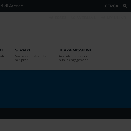
ri di Ateneo
CERCA
ESSE3
WEBMAIL
MY UNIVR
AL
SERVIZI
TERZA MISSIONE
ali,
Navigazione distinta
Aziende, territorio,
per profili
public engagement