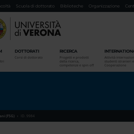
acoltà
Scuola di dottorato
Biblioteche
Organizzazione
Cent
M
DOTTORATI
RICERCA
INTERNATION
Corsi di dottorato
Progetti e prodotti
Attività internazion
tri
della ricerca,
studenti stranieri e
competenze e spin off
Cooperazione
ani (FSG)
ID. 9984