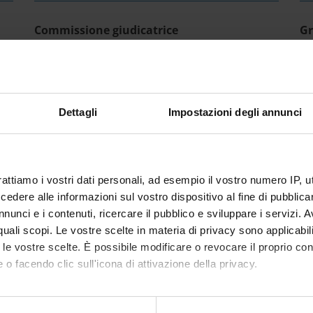
Commissione giudicatrice
Gr
IT | 203Kb
Dettagli
Impostazioni degli annunci
rattiamo i vostri dati personali, ad esempio il vostro numero IP, 
dere alle informazioni sul vostro dispositivo al fine di pubblica
nunci e i contenuti, ricercare il pubblico e sviluppare i servizi. A
r quali scopi. Le vostre scelte in materia di privacy sono applicabi
to le vostre scelte. È possibile modificare o revocare il proprio 
 o facendo clic sull'icona di attivazione della privacy.
mo anche: