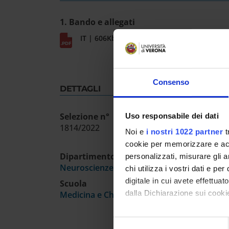
1. Bando e allegati
IT | 606Kb
Consenso
DETTAGLI
Selezione n°
Uso responsabile dei dati
1814/2022
Noi e
i nostri 1022 partner
t
cookie per memorizzare e acce
Dipartimento
personalizzati, misurare gli an
Neuroscienze, Biomedicina e Movimento
chi utilizza i vostri dati e pe
digitale in cui avete effettua
Scuola
dalla Dichiarazione sui cookie
Medicina e Chirurgia
Con il tuo consenso, vorrem
Selezione