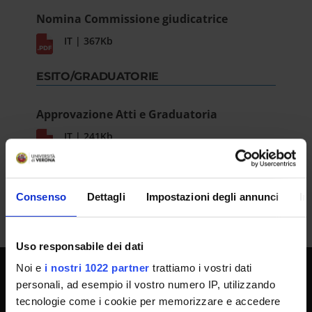
Nomina Commissione giudicatrice
IT | 367Kb
ESITO/GRADUATORIE
Approvazione Atti e Graduatoria
IT | 241Kb
Consenso
Dettagli
Impostazioni degli annunci
In
Uso responsabile dei dati
Noi e
i nostri 1022 partner
trattiamo i vostri dati
personali, ad esempio il vostro numero IP, utilizzando
SPORTELLO ATENEO
tecnologie come i cookie per memorizzare e accedere