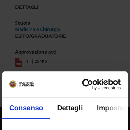
DETTAGLI
Scuola
Medicina e Chirurgia
ESITO/GRADUATORIE
Approvazione atti
IT | 294Kb
Consenso
Dettagli
Impostazi
SPORTELLO ATENEO