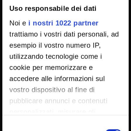
Uso responsabile dei dati
Amministrazione trasparente
Noi e
i nostri 1022 partner
Albo Ufficiale
trattiamo i vostri dati personali, ad
Concorsi
esempio il vostro numero IP,
Gare di appalto
utilizzando tecnologie come i
Atti di notifica
Note legali
cookie per memorizzare e
Privacy
accedere alle informazioni sul
Cookie
vostro dispositivo al fine di
Sponsorizzazioni e donazioni
pubblicare annunci e contenuti
Iniziative e convegni
personalizzati, misurare gli
Il 5x1000 all'Università di Verona
Firma Elettronica Avanzata
annunci e i contenuti, ricercare il
Selezione
SPID