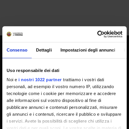
Consenso
Dettagli
Impostazioni degli annunci
In
SPORTELLO ATENEO
Uso responsabile dei dati
Amministrazione trasparente
Noi e
i nostri 1022 partner
trattiamo i vostri dati
Albo Ufficiale
personali, ad esempio il vostro numero IP, utilizzando
tecnologie come i cookie per memorizzare e accedere
Concorsi
alle informazioni sul vostro dispositivo al fine di
Gare di appalto
pubblicare annunci e contenuti personalizzati, misurare
Atti di notifica
gli annunci e i contenuti, ricercare il pubblico e sviluppare
i servizi. Avete la possibilità di scegliere chi utilizza i
Note legali
vostri dati e per quali scopi. Le vostre scelte in materia di