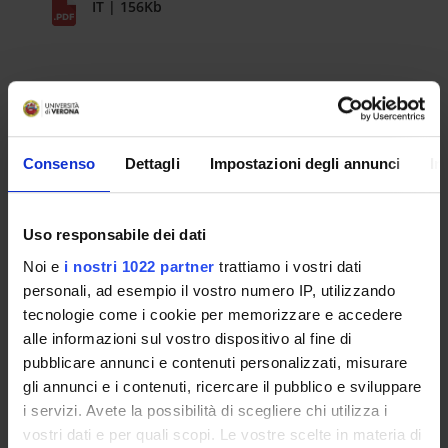
IT | 156Kb
DETTAGLI
Selezione n°
Consenso
Dettagli
Impostazioni degli annunci
In
FSG-24 Bando unico
Uso responsabile dei dati
Scuola
Medicina e Chirurgia
Noi e
i nostri 1022 partner
trattiamo i vostri dati
INFORMAZIONI/AVVISI
personali, ad esempio il vostro numero IP, utilizzando
tecnologie come i cookie per memorizzare e accedere
MODULO AUTORZZAZIONE PER
alle informazioni sul vostro dispositivo al fine di
DOTTORANDI
pubblicare annunci e contenuti personalizzati, misurare
gli annunci e i contenuti, ricercare il pubblico e sviluppare
IT | 53Kb
i servizi. Avete la possibilità di scegliere chi utilizza i
vostri dati e per quali scopi. Le vostre scelte in materia di