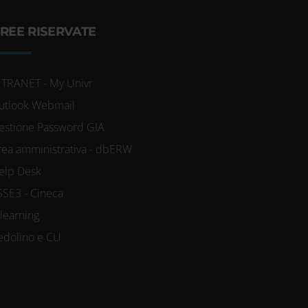
REE RISERVATE
NTRANET - My Univr
utlook Webmail
estione Password GIA
rea amministrativa - dbERW
elp Desk
SSE3 - Cineca
-learning
edolino e CU