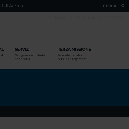
ri di Ateneo
CERCA
ESSE3
WEBMAIL
MY UNIVR
AL
SERVIZI
TERZA MISSIONE
ali,
Navigazione distinta
Aziende, territorio,
per profili
public engagement