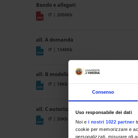
Bando e allegati
IT | 2050Kb
all. A domanda
IT | 1348Kb
all. B modello CV
IT | 18Kb
Consenso
all. C autorizzazione dottorandi
Uso responsabile dei dati
IT | 20Kb
Noi e
i nostri 1022 partner
t
cookie per memorizzare e acce
personalizzati, misurare gli an