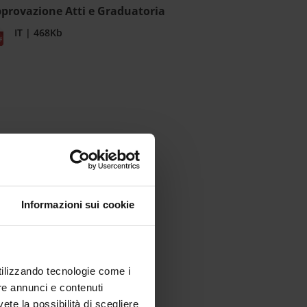
provazione Atti e Graduatoria
IT | 468Kb
Informazioni sui cookie
utilizzando tecnologie come i
re annunci e contenuti
vete la possibilità di scegliere