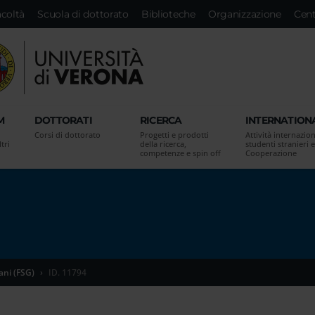
acoltà
Scuola di dottorato
Biblioteche
Organizzazione
Cent
M
DOTTORATI
RICERCA
INTERNATION
Corsi di dottorato
Progetti e prodotti
Attività internazion
tri
della ricerca,
studenti stranieri e
competenze e spin off
Cooperazione
ani (FSG)
ID. 11794