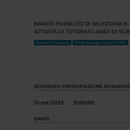
Cerca
nel
sito
BANDO PUBBLICO DI SELEZIONE N. 
web
ATTIVITÀ DI TUTORATO AREA DI SCIEN
Studenti e Laureati
Fondo Sostegno Giovani (FSG)
SCADENZA PRESENTAZIONE DOMANDA
12-set-2023 13:00:00
BANDI