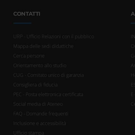
CONTATTI
A
URP - Ufficio Relazioni con il pubblico
I
Mappa delle sedi didattiche
O
Cerca persone
G
Orientamento allo studio
A
CUG - Comitato unico di garanzia
H
Consigliera di fiducia
E
PEC - Posta elettronica certificata
E
Social media di Ateneo
C
FAQ - Domande frequenti
Inclusione e accessibilità
Ufficio stampa