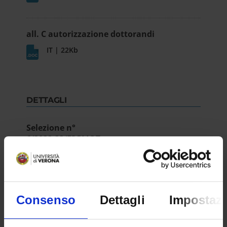
all. C autorizzazione dottorandi
IT | 22Kb
DETTAGLI
Selezione n°
6/2022-23/FSGMOT
Dipartimento
Neuroscienze, Biomedicina e Movimento
Scuola
Consenso
Dettagli
Impostazi
Medicina e Chirurgia
Numero posti