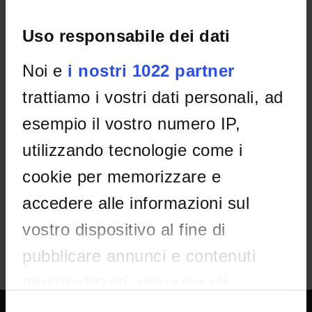
1
INFORMAZIONI/AVVISI
Uso responsabile dei dati
Nomina Commissione Giudicatrice
Noi e
i nostri 1022 partner
IT | 444Kb
trattiamo i vostri dati personali, ad
ESITO/GRADUATORIE
esempio il vostro numero IP,
utilizzando tecnologie come i
Approvazione Atti e Graduatoria
cookie per memorizzare e
IT | 832Kb
accedere alle informazioni sul
vostro dispositivo al fine di
pubblicare annunci e contenuti
personalizzati, misurare gli
annunci e i contenuti, ricercare il