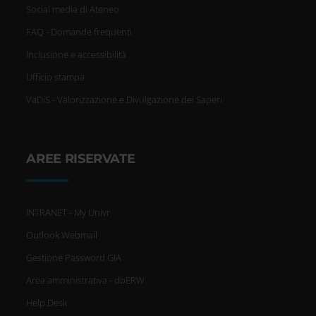
Social media di Ateneo
Approfondisci come vengono
FAQ - Domande frequenti
elaborati i tuoi dati personali e
Inclusione e accessibilità
imposta le tue preferenze nella
Ufficio stampa
sezione dettagli
. Puoi modificare
VaDiS - Valorizzazione e Divulgazione dei Saperi
o ritirare il tuo consenso in
qualsiasi momento dalla
AREE RISERVATE
Dichiarazione sui cookie.
INTRANET - My Univr
Utilizziamo i cookie per
Outlook Webmail
personalizzare contenuti ed
Gestione Password GIA
Area amministrativa - dbERW
annunci, per fornire funzionalità
Help Desk
dei social media e per analizzare il