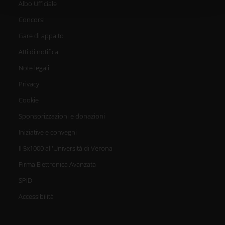
Albo Ufficiale
con altre informazioni che hai fornito loro o che hanno
raccolto dal tuo utilizzo dei loro servizi.
Concorsi
Gare di appalto
Atti di notifica
Note legali
Privacy
Cookie
Sponsorizzazioni e donazioni
Iniziative e convegni
Il 5x1000 all'Università di Verona
Firma Elettronica Avanzata
SPID
Accessibilità