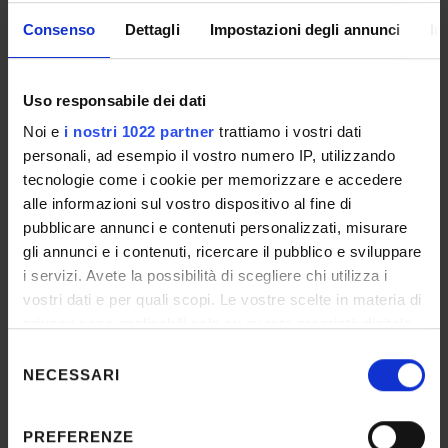
Consenso
Dettagli
Impostazioni degli annunci
In
05 - Allegato A.3_Modulo Assegnisti di
Ricerca
IT | 265Kb
Uso responsabile dei dati
Noi e
i nostri 1022 partner
trattiamo i vostri dati
personali, ad esempio il vostro numero IP, utilizzando
06 - Allegato A.4_Modulo dottorandi
tecnologie come i cookie per memorizzare e accedere
alle informazioni sul vostro dispositivo al fine di
IT | 173Kb
pubblicare annunci e contenuti personalizzati, misurare
gli annunci e i contenuti, ricercare il pubblico e sviluppare
i servizi. Avete la possibilità di scegliere chi utilizza i
07 - Allegato A.5_Modulo Dipendenti
vostri dati e per quali scopi. Le vostre scelte in materia di
Ateneo VR
privacy sono applicabili solo su questa proprietà digitale
IT | 175Kb
in cui avete effettuato le vostre scelte. È possibile
Selezione
modificare o revocare il proprio consenso in qualsiasi
NECESSARI
del
momento dalla Dichiarazione sui cookie o facendo clic
consenso
sull'icona di attivazione della privacy.
PREFERENZE
DETTAGLI