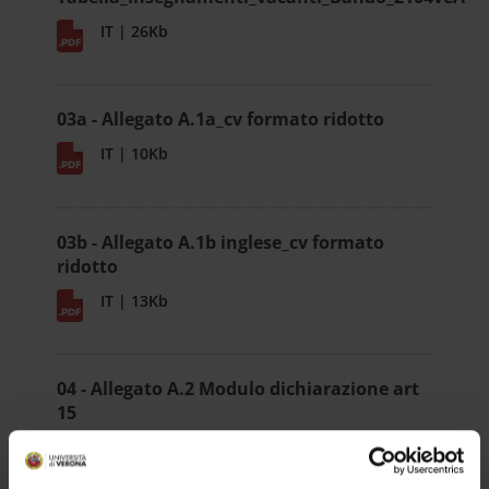
IT | 26Kb
03a - Allegato A.1a_cv formato ridotto
IT | 10Kb
03b - Allegato A.1b inglese_cv formato
ridotto
IT | 13Kb
04 - Allegato A.2 Modulo dichiarazione art
15
IT | 320Kb