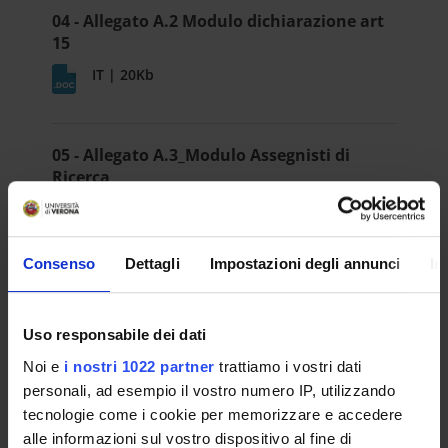
04 - Allegato A.2 Modulo dichiarazione art
15
IT | 20Kb
05 - Allegato A.3_Modulo Assegnisti di
Ricerca
IT | 21Kb
Consenso
Dettagli
Impostazioni degli annunci
In
06 - Allegato A.4_Modulo dottorandi
IT | 20Kb
Uso responsabile dei dati
Noi e
i nostri 1022 partner
trattiamo i vostri dati
personali, ad esempio il vostro numero IP, utilizzando
07 - Allegato A.5_Modulo Dipendenti
tecnologie come i cookie per memorizzare e accedere
Ateneo VR
alle informazioni sul vostro dispositivo al fine di