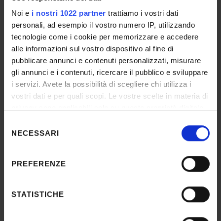
IT | 462Kb
Noi e
i nostri 1022 partner
trattiamo i vostri dati
personali, ad esempio il vostro numero IP, utilizzando
tecnologie come i cookie per memorizzare e accedere
alle informazioni sul vostro dispositivo al fine di
05 - Modulo Assegnisti di Ricerca
pubblicare annunci e contenuti personalizzati, misurare
IT | 20Kb
gli annunci e i contenuti, ricercare il pubblico e sviluppare
i servizi. Avete la possibilità di scegliere chi utilizza i
vostri dati e per quali scopi. Le vostre scelte in materia di
privacy sono applicabili solo su questa proprietà digitale
DETTAGLI
in cui avete effettuato le vostre scelte. È possibile
Selezione
modificare o revocare il proprio consenso in qualsiasi
NECESSARI
del
Selezione n°
momento dalla Dichiarazione sui cookie o facendo clic
consenso
20-04-ve
sull'icona di attivazione della privacy.
PREFERENZE
Scuola
Con il tuo consenso, vorremmo anche:
Medicina e Chirurgia
raccogliere informazioni sulla tua posizione
STATISTICHE
geografica, con un'approssimazione di qualche
metro,