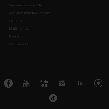
Gestione Password GIA
Area amministrativa - dbERW
Help Desk
ESSE3 - Cineca
E-learning
Cedolino e CU