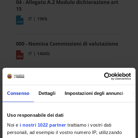
04 - Allegato A.2 Modulo dichiarazione art
15
IT | 19Kb
000 - Nomina Commissioni di valutazione
IT | 146Kb
00 - Istruzioni per la compilazione della
domanda on line
Consenso
Dettagli
Impostazioni degli annunci
In
IT | 1499Kb
Uso responsabile dei dati
05 - Allegato A.3_Modulo Assegnisti di
Noi e
i nostri 1022 partner
trattiamo i vostri dati
Ricerca
personali, ad esempio il vostro numero IP, utilizzando
IT | 20Kb