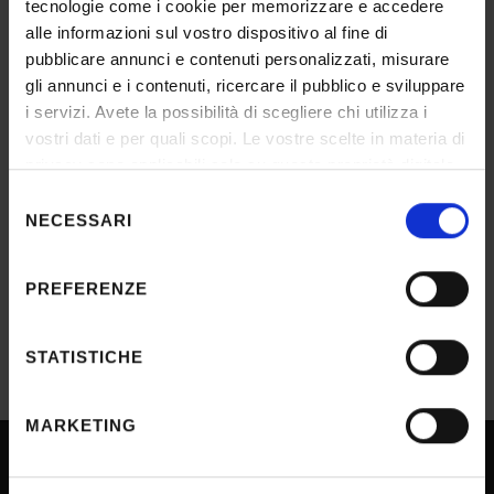
tecnologie come i cookie per memorizzare e accedere
alle informazioni sul vostro dispositivo al fine di
pubblicare annunci e contenuti personalizzati, misurare
gli annunci e i contenuti, ricercare il pubblico e sviluppare
DETTAGLI
i servizi. Avete la possibilità di scegliere chi utilizza i
vostri dati e per quali scopi. Le vostre scelte in materia di
Selezione n°
privacy sono applicabili solo su questa proprietà digitale
20-03-ve
in cui avete effettuato le vostre scelte. È possibile
Selezione
modificare o revocare il proprio consenso in qualsiasi
NECESSARI
del
momento dalla Dichiarazione sui cookie o facendo clic
Scuola
consenso
Medicina e Chirurgia
sull'icona di attivazione della privacy.
PREFERENZE
Con il tuo consenso, vorremmo anche:
raccogliere informazioni sulla tua posizione
STATISTICHE
geografica, con un'approssimazione di qualche
metro,
MARKETING
Identificare il tuo dispositivo, scansionandolo
attivamente alla ricerca di caratteristiche specifiche
(impronte digitali).
SPORTELLO ATENEO