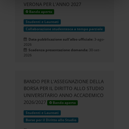
VERONA PER L’ANNO 2027
un'approssimazione di
Bando aperto
qualche metro,
Studenti e Laureati
Identificare il tuo dispositivo,
Collaborazione studentesca a tempo parziale
scansionandolo attivamente
Data pubblicazione sull'albo ufficiale:
3-ago-
2026
alla ricerca di caratteristiche
Scadenza presentazione domanda:
30-set-
2026
specifiche (impronte digitali).
Approfondisci come vengono
BANDO PER L’ASSEGNAZIONE DELLA
elaborati i tuoi dati personali e
BORSA PER IL DIRITTO ALLO STUDIO
imposta le tue preferenze nella
UNIVERSITARIO ANNO ACCADEMICO
2026/2027
Bando aperto
sezione dettagli
. Puoi modificare
Studenti e Laureati
o ritirare il tuo consenso in
Borse per il Diritto allo Studio
qualsiasi momento dalla