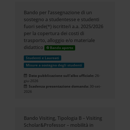
media, i quali potrebbero
combinarle con altre informazioni
Bando per l’assegnazione di un
sostegno a studentesse e studenti
che hai fornito loro o che hanno
fuori sede(*) iscritte/i a.a. 2025/2026
per la copertura dei costi di
raccolto dal tuo utilizzo dei loro
trasporto, alloggio e/o materiale
servizi.
didattico
Bando aperto
Studenti e Laureati
Misure a sostegno degli studenti
Data pubblicazione sull'albo ufficiale:
26-
giu-2026
Scadenza presentazione domanda:
30-set-
2026
Bando Visiting, Tipologia B – Visiting
Scholar&Professor – mobilità in