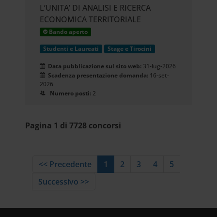
L’UNITA’ DI ANALISI E RICERCA
ECONOMICA TERRITORIALE
Bando aperto
Studenti e Laureati
Stage e Tirocini
Data pubblicazione sul sito web:
31-lug-2026
Scadenza presentazione domanda:
16-set-
2026
Numero posti:
2
Pagina 1 di 7728 concorsi
<< Precedente
1
2
3
4
5
Successivo >>