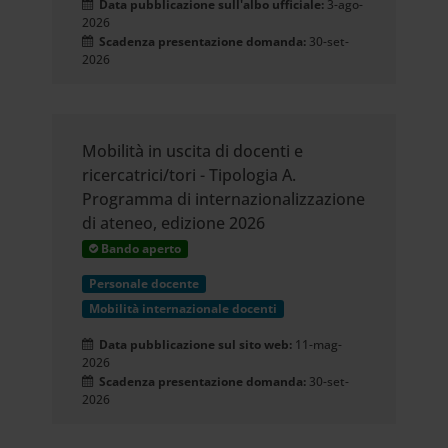
Data pubblicazione sull'albo ufficiale:
3-ago-
2026
Dichiarazione sui cookie.
Scadenza presentazione domanda:
30-set-
2026
Utilizziamo i cookie per
personalizzare contenuti ed
Mobilità in uscita di docenti e
ricercatrici/tori - Tipologia A.
annunci, per fornire funzionalità
Programma di internazionalizzazione
dei social media e per analizzare il
di ateneo, edizione 2026
Bando aperto
nostro traffico. Condividiamo
Personale docente
inoltre informazioni sul modo in cui
Mobilità internazionale docenti
utilizzi il nostro sito con i nostri
Data pubblicazione sul sito web:
11-mag-
2026
partner che si occupano di analisi
Scadenza presentazione domanda:
30-set-
2026
dei dati web, pubblicità e social