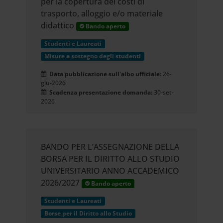
per la copertura dei costi di
trasporto, alloggio e/o materiale
didattico
Bando aperto
Studenti e Laureati
Misure a sostegno degli studenti
Data pubblicazione sull'albo ufficiale:
26-
giu-2026
Scadenza presentazione domanda:
30-set-
2026
BANDO PER L’ASSEGNAZIONE DELLA
BORSA PER IL DIRITTO ALLO STUDIO
UNIVERSITARIO ANNO ACCADEMICO
2026/2027
Bando aperto
Studenti e Laureati
Borse per il Diritto allo Studio