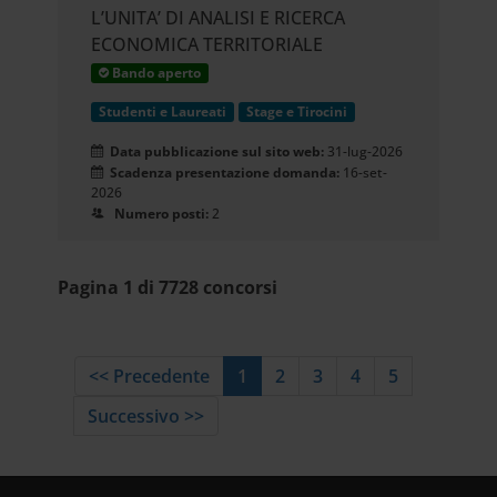
L’UNITA’ DI ANALISI E RICERCA
ECONOMICA TERRITORIALE
Bando aperto
Studenti e Laureati
Stage e Tirocini
Data pubblicazione sul sito web:
31-lug-2026
Scadenza presentazione domanda:
16-set-
2026
Numero posti:
2
Pagina 1 di 7728 concorsi
<< Precedente
1
2
3
4
5
Successivo >>