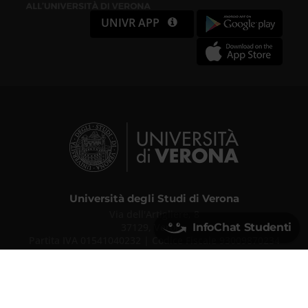
UNIVR APP
Università degli Studi di Verona
Via dell'Artigliere, 8
37129, Verona
InfoChat Studenti
Partita IVA 01541040232 | Codice Fiscale 93009870234
PEC
ufficio.protocollo@pec.univr.it