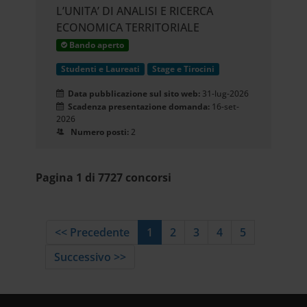
L’UNITA’ DI ANALISI E RICERCA
ECONOMICA TERRITORIALE
Bando aperto
Studenti e Laureati
Stage e Tirocini
Data pubblicazione sul sito web:
31-lug-2026
Scadenza presentazione domanda:
16-set-
2026
Numero posti:
2
Pagina 1 di 7727 concorsi
<< Precedente
1
2
3
4
5
Successivo >>