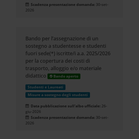
Scadenza presentazione domanda:
30-set-
combinarle con altre informazioni
2026
che hai fornito loro o che hanno
raccolto dal tuo utilizzo dei loro
Bando per l’assegnazione di un
servizi.
sostegno a studentesse e studenti
fuori sede(*) iscritte/i a.a. 2025/2026
per la copertura dei costi di
trasporto, alloggio e/o materiale
didattico
Bando aperto
Studenti e Laureati
Misure a sostegno degli studenti
Data pubblicazione sull'albo ufficiale:
26-
giu-2026
Scadenza presentazione domanda:
30-set-
2026