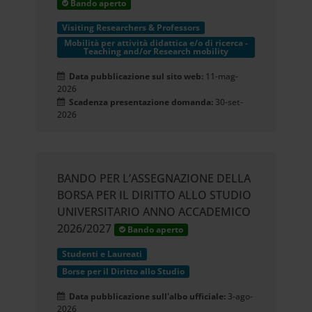
Bando aperto
Dichiarazione sui cookie.
Visiting Researchers & Professors
Mobilità per attività didattica e/o di ricerca -
Teaching and/or Research mobility
Utilizziamo i cookie per
Data pubblicazione sul sito web:
11-mag-
2026
personalizzare contenuti ed
Scadenza presentazione domanda:
30-set-
2026
annunci, per fornire funzionalità
dei social media e per analizzare il
nostro traffico. Condividiamo
BANDO PER L’ASSEGNAZIONE DELLA
BORSA PER IL DIRITTO ALLO STUDIO
inoltre informazioni sul modo in cui
UNIVERSITARIO ANNO ACCADEMICO
utilizzi il nostro sito con i nostri
2026/2027
Bando aperto
partner che si occupano di analisi
Studenti e Laureati
Borse per il Diritto allo Studio
dei dati web, pubblicità e social
Data pubblicazione sull'albo ufficiale:
3-ago-
media, i quali potrebbero
2026