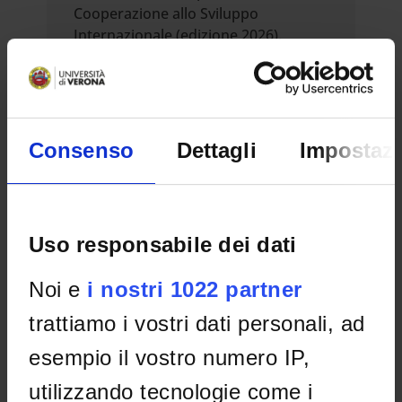
Cooperazione allo Sviluppo
Internazionale (edizione 2026).
Categoria C (Specializzande/i).
Bando aperto
Studenti e Laureati
Mobilità internazionale per Specializzandi
Consenso
Dettagli
Impostazi
Data pubblicazione sul sito web:
2-lug-2026
Scadenza presentazione domanda:
15-ott-
2026
Uso responsabile dei dati
MoCoSvi-Mobilità per la
Noi e
i nostri 1022 partner
Cooperazione allo Sviluppo
trattiamo i vostri dati personali, ad
Internazionale,edizione 2026
(Categoria A). Mobility projects for
esempio il vostro numero IP,
development cooperation (A type,
2026 edition)
utilizzando tecnologie come i
Bando aperto