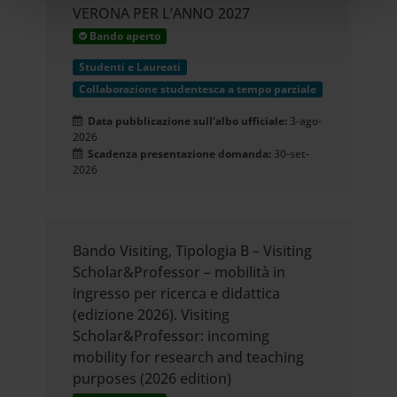
un'approssimazione di
VERONA PER L’ANNO 2027
Bando aperto
qualche metro,
Studenti e Laureati
Identificare il tuo dispositivo,
Collaborazione studentesca a tempo parziale
scansionandolo attivamente
Data pubblicazione sull'albo ufficiale:
3-ago-
2026
alla ricerca di caratteristiche
Scadenza presentazione domanda:
30-set-
2026
specifiche (impronte digitali).
Approfondisci come vengono
elaborati i tuoi dati personali e
Bando Visiting, Tipologia B – Visiting
Scholar&Professor – mobilità in
imposta le tue preferenze nella
ingresso per ricerca e didattica
(edizione 2026). Visiting
sezione dettagli
. Puoi modificare
Scholar&Professor: incoming
o ritirare il tuo consenso in
mobility for research and teaching
purposes (2026 edition)
qualsiasi momento dalla