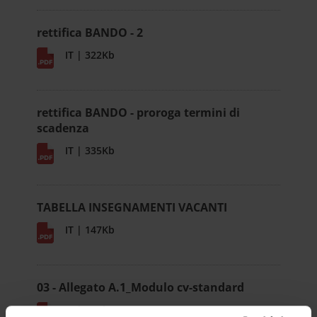
rettifica BANDO - 2
IT | 322Kb
rettifica BANDO - proroga termini di
scadenza
IT | 335Kb
TABELLA INSEGNAMENTI VACANTI
IT | 147Kb
03 - Allegato A.1_Modulo cv-standard
IT | 10Kb