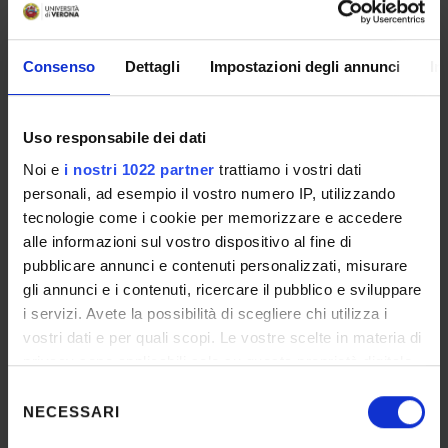
Consenso
Dettagli
Impostazioni degli annunci
In
04 - Allegato A.2_Dichiarazione
collaboratori
IT | 190Kb
Uso responsabile dei dati
Noi e
i nostri 1022 partner
trattiamo i vostri dati
personali, ad esempio il vostro numero IP, utilizzando
05 - Allegato A.3_Modulo Assegnisti di
tecnologie come i cookie per memorizzare e accedere
Ricerca
alle informazioni sul vostro dispositivo al fine di
IT | 106Kb
pubblicare annunci e contenuti personalizzati, misurare
gli annunci e i contenuti, ricercare il pubblico e sviluppare
i servizi. Avete la possibilità di scegliere chi utilizza i
vostri dati e per quali scopi. Le vostre scelte in materia di
06 - Allegato A.4_Modulo dottorandi
privacy sono applicabili solo su questa proprietà digitale
IT | 173Kb
in cui avete effettuato le vostre scelte. È possibile
Selezione
modificare o revocare il proprio consenso in qualsiasi
NECESSARI
del
momento dalla Dichiarazione sui cookie o facendo clic
consenso