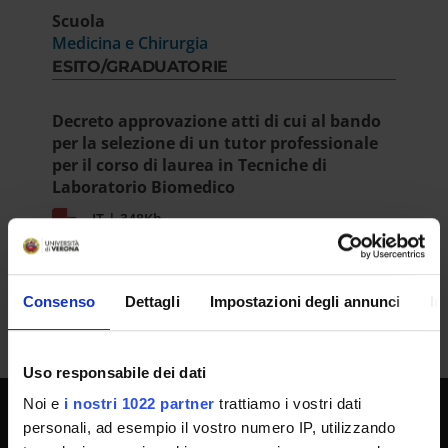
Scuola
Medicina e Chirurgia
ESITO/GRADUATORIE
Decreto approvazione atti di cui al bando
per la selezione di un tutor professionale
per il corso di laurea in Tecniche di
Laboratorio Biomedico
IT | 348Kb
Consenso
Dettagli
Impostazioni degli annunci
In
Uso responsabile dei dati
Noi e
i nostri 1022 partner
trattiamo i vostri dati
personali, ad esempio il vostro numero IP, utilizzando
SPORTELLO ATENEO